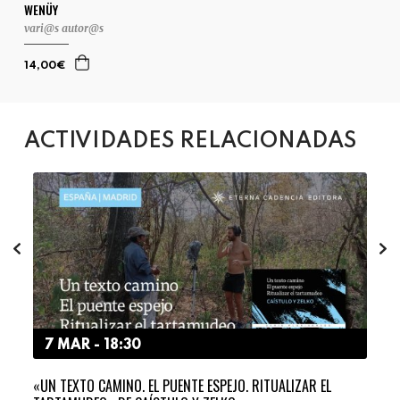
WENÜY
vari@s autor@s
14,00€
ACTIVIDADES RELACIONADAS
7 MAR - 18:30
1
«UN TEXTO CAMINO. EL PUENTE ESPEJO. RITUALIZAR EL
ZAPA