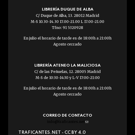
LIBRERÍA DUQUE DE ALBA
C/ Duque de Alba, 13. 28012 Madrid
M-S 10.30-14.30 17.00-21.00 L 17.00-21.00
Tfno: 91 5320928
En julio el horario de tarde es de 18:00h a 21:00h
Agosto cerrado
LIBRERÍA ATENEO LA MALICIOSA
C/ de las Peñuelas, 12. 28005 Madrid
M-S de 10:30-14:30 y L-V 17:00-21:00
En julio el horario de tarde es de 18:00h a 21:00h
Agosto cerrado
CORREO DE CONTACTO
info@traficantes.net
(link
sends
TRAFICANTES.NET -
CC BY 4.0
e-