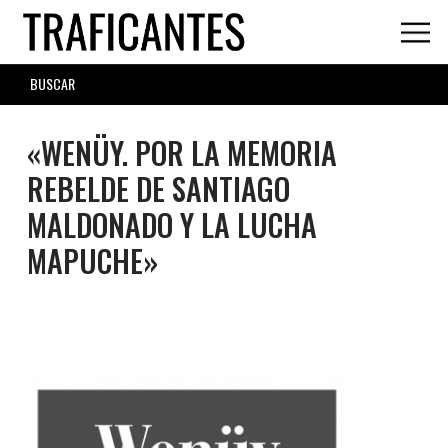
Skip
to
main
SEARCH
content
FORM
«WENÜY. POR LA MEMORIA
REBELDE DE SANTIAGO
MALDONADO Y LA LUCHA
MAPUCHE»