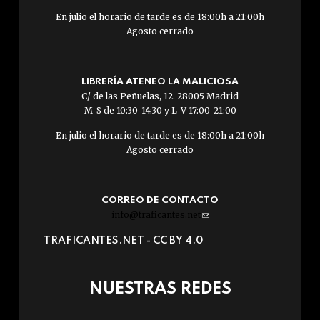
En julio el horario de tarde es de 18:00h a 21:00h
Agosto cerrado
LIBRERÍA ATENEO LA MALICIOSA
C/ de las Peñuelas, 12. 28005 Madrid
M-S de 10:30-14:30 y L-V 17:00-21:00
En julio el horario de tarde es de 18:00h a 21:00h
Agosto cerrado
CORREO DE CONTACTO
info@traficantes.net
(link
sends
TRAFICANTES.NET -
CC BY 4.0
e-
mail)
NUESTRAS REDES