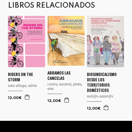
LIBROS RELACIONADOS
ABRAMOS LAS
RIDERS ON THE
BIOSINDICALISMO
CANCELAS
STORM
DESDE LOS
TERRITORIOS
castro, nazaret
,
pinto,
soto aliaga, núria
ana
DOMÉSTICOS
vari@s autor@s
12,00€
12,00€
12,00€