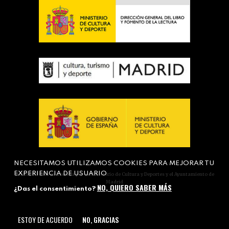
NECESITAMOS UTILIZAMOS COOKIES PARA MEJORAR TU
EXPERIENCIA DE USUARIO
Actividad subvencionada por el Ministerio de Cultura y Deportes y el Ayuntamiento de
Madrid
NO, QUIERO SABER MÁS
¿Das el consentimiento?
ESTOY DE ACUERDO
NO, GRACIAS