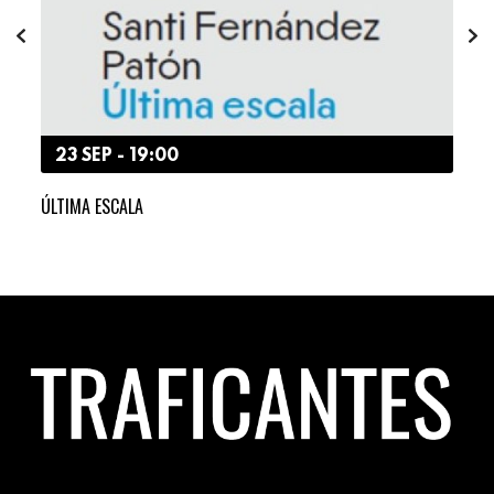
23 SEP - 19:00
2
ER Y
ÚLTIMA ESCALA
«LO