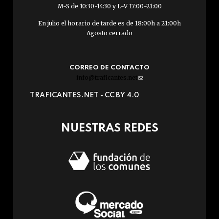
M-S de 10:30-14:30 y L-V 17:00-21:00
En julio el horario de tarde es de 18:00h a 21:00h
Agosto cerrado
CORREO DE CONTACTO
info@traficantes.net
(link
sends
TRAFICANTES.NET -
CC BY 4.0
e-
mail)
NUESTRAS REDES