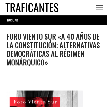
Skip
to
main
SEARCH
content
FORM
FORO VIENTO SUR «A 40 AÑOS DE
LA CONSTITUCIÓN: ALTERNATIVAS
DEMOCRÁTICAS AL RÉGIMEN
MONÁRQUICO»