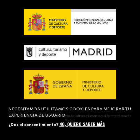
NECESITAMOS UTILIZAMOS COOKIES PARA MEJORAR TU
EXPERIENCIA DE USUARIO
Actividad subvencionada por el Ministerio de Cultura y Deportes y el Ayuntamiento de
Madrid
NO, QUIERO SABER MÁS
¿Das el consentimiento?