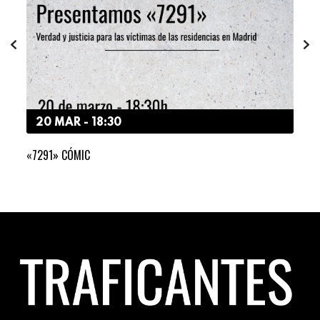
20 MAR - 18:30
3
«7291» CÓMIC
LA I
DER