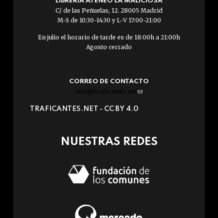
LIBRERÍA ATENEO LA MALICIOSA
C/ de las Peñuelas, 12. 28005 Madrid
M-S de 10:30-14:30 y L-V 17:00-21:00
En julio el horario de tarde es de 18:00h a 21:00h
Agosto cerrado
CORREO DE CONTACTO
info@traficantes.net
(link
sends
TRAFICANTES.NET -
CC BY 4.0
e-
mail)
NUESTRAS REDES