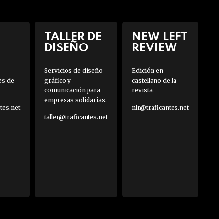
TALLER DE
NEW LEFT
DISEÑO
REVIEW
Servicios de diseño
Edición en
es de
gráfico y
castellano de la
comunicación para
revista.
empresas solidarias.
es.net
nlr@traficantes.net
taller@traficantes.net