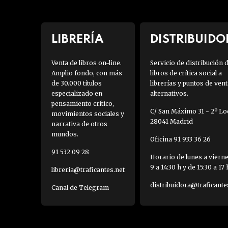
LIBRERÍA
DISTRIBUIDO
Venta de libros on-line.
Servicio de distribución 
Amplio fondo, con más
libros de crítica social a
de 30.000 títulos
librerías y puntos de vent
especializado en
alternativos.
pensamiento crítico,
C/ San Máximo 31 - 2º Loc
movimientos sociales y
28041 Madrid
narrativa de otros
mundos.
Oficina 91 933 36 26
91 532 09 28
Horario de lunes a viern
9 a 14:30 h y de 15:30 a 17 
libreria@traficantes.net
distribuidora@traficante
Canal de Telegram