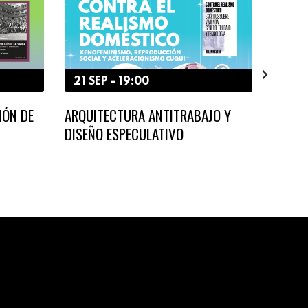
21 SEP - 19:00
15 S
IÓN DE
ARQUITECTURA ANTITRABAJO Y
LA FA
DISEÑO ESPECULATIVO