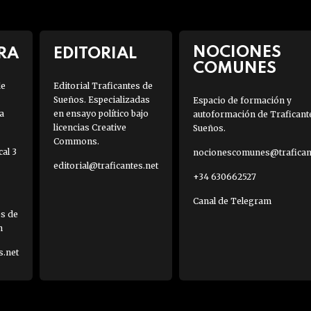
NOCIONES
RA
EDITORIAL
COMUNES
de
Editorial Traficantes de
Sueños. Especializadas
Espacio de formación y
a
en ensayo político bajo
autoformación de Traficant
licencias Creative
Sueños.
Commons.
al 3
nocionescomunes@traficant
editorial@traficantes.net
+34 630662527
Canal de Telegram
es de
h
s.net