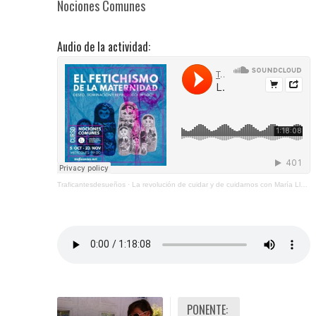
Nociones Comunes
Audio de la actividad:
Traficantesdesueños
·
La revolución de cuidar y de cuidarnos con María Llopis
PONENTE: