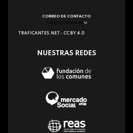
CORREO DE CONTACTO
info@traficantes.net
(link
sends
TRAFICANTES.NET -
CC BY 4.0
e-
mail)
NUESTRAS REDES