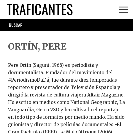
Skip
to
main
SEARCH
content
FORM
ORTÍN, PERE
Pere Ortín (Sagunt, 1968) es periodista y
documentalista. Fundador del movimiento del
#PeriodismoDaDá, fue durante diez temporadas
reportero y presentador de Televisión Española y
dirigió la revista de cultura viajera Altaïr Magazine.
Ha escrito en medios como National Geographic, La
Vanguardia, Geo o VSD y ha cultivado el reportaje
en todo tipo de formatos por medio mundo. Ha sido
guionista y director de películas documentales -El
Gran Pachinko (1999), Le Mal d'Afrique (2006),