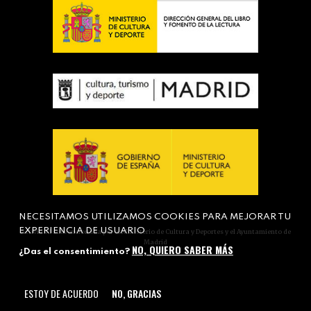
NECESITAMOS UTILIZAMOS COOKIES PARA MEJORAR TU
EXPERIENCIA DE USUARIO
Actividad subvencionada por el Ministerio de Cultura y Deportes y el Ayuntamiento de
Madrid
NO, QUIERO SABER MÁS
¿Das el consentimiento?
ESTOY DE ACUERDO
NO, GRACIAS