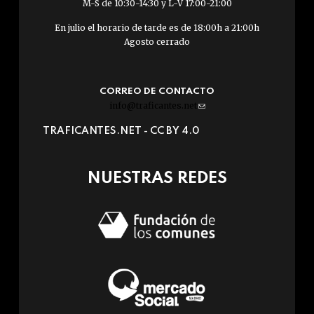
M-S de 10:30-14:30 y L-V 17:00-21:00
En julio el horario de tarde es de 18:00h a 21:00h
Agosto cerrado
CORREO DE CONTACTO
info@traficantes.net
(link
sends
TRAFICANTES.NET -
CC BY 4.0
e-
mail)
NUESTRAS REDES