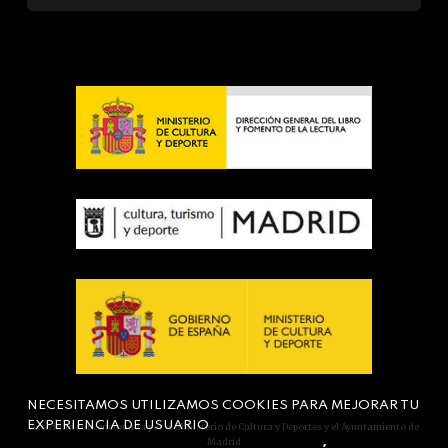
NECESITAMOS UTILIZAMOS COOKIES PARA MEJORAR TU
EXPERIENCIA DE USUARIO
Actividad subvencionada por el Ministerio de Cultura y Deportes y el Ayuntamiento de
Madrid