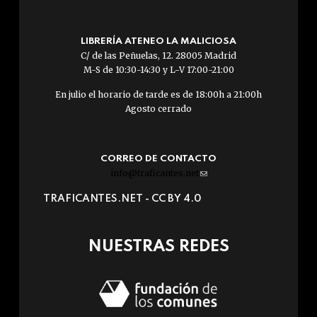
LIBRERÍA ATENEO LA MALICIOSA
C/ de las Peñuelas, 12. 28005 Madrid
M-S de 10:30-14:30 y L-V 17:00-21:00
En julio el horario de tarde es de 18:00h a 21:00h
Agosto cerrado
CORREO DE CONTACTO
info@traficantes.net
(link
sends
TRAFICANTES.NET -
CC BY 4.0
e-
mail)
NUESTRAS REDES