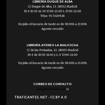
LIBRERÍA DUQUE DE ALBA
C/ Duque de Alba, 13. 28012 Madrid
M-S 10.30-14.30 17.00-21.00 L 17.00-21.00
Tfno: 91 5320928
En julio el horario de tarde es de 18:00h a 21:00h
Agosto cerrado
LIBRERÍA ATENEO LA MALICIOSA
C/ de las Peñuelas, 12. 28005 Madrid
M-S de 10:30-14:30 y L-V 17:00-21:00
En julio el horario de tarde es de 18:00h a 21:00h
Agosto cerrado
CORREO DE CONTACTO
info@traficantes.net
(link
sends
TRAFICANTES.NET -
CC BY 4.0
e-
mail)