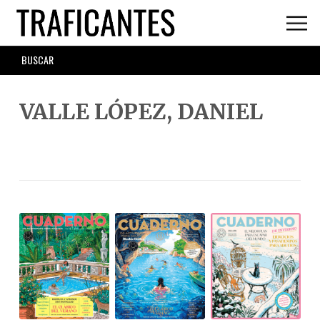
Skip
to
main
SEARCH
content
FORM
VALLE LÓPEZ, DANIEL