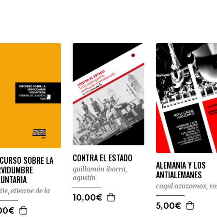
CONTRA EL ESTADO
SCURSO SOBRE LA
ALEMANIA Y LOS
RVIDUMBRE
guillamón iborra,
ANTIALEMANES
agustín
LUNTARIA
cagul azozomox, ro
tie, etienne de la
10,00€
5,00€
00€