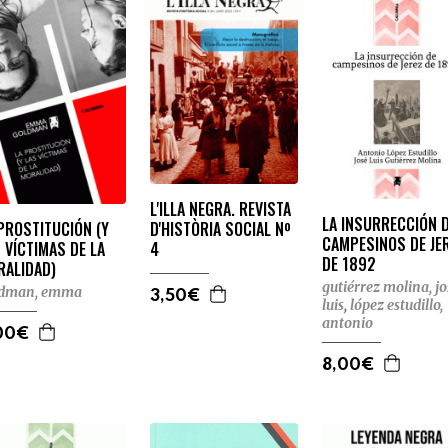
L'ILLA NEGRA. REVISTA
LA INSURRECCIÓN 
PROSTITUCIÓN (Y
D'HISTÒRIA SOCIAL Nº
CAMPESINOS DE JE
 VÍCTIMAS DE LA
4
DE 1892
RALIDAD)
gutiérrez molina, jo
ldman, emma
3,50€
luis
,
lópez estudillo,
antonio
00€
8,00€