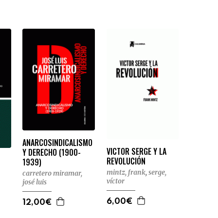
ANARCOSINDICALISMO
VICTOR SERGE Y LA
Y DERECHO (1900-
REVOLUCIÓN
1939)
mintz, frank
,
serge,
carretero miramar,
víctor
josé luis
6,00€
12,00€