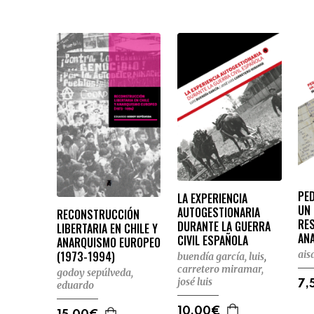
PE
LA EXPERIENCIA
UN 
AUTOGESTIONARIA
RECONSTRUCCIÓN
RES
DURANTE LA GUERRA
LIBERTARIA EN CHILE Y
AN
CIVIL ESPAÑOLA
ANARQUISMO EUROPEO
ais
(1973-1994)
buendía garcía, luis
,
carretero miramar,
godoy sepúlveda,
josé luis
7,
eduardo
10,00€