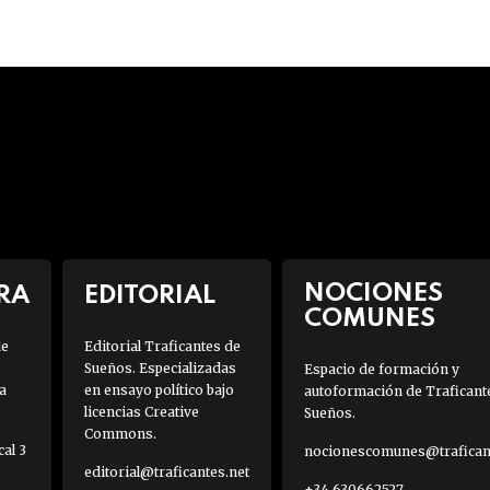
NOCIONES
RA
EDITORIAL
COMUNES
de
Editorial Traficantes de
Sueños. Especializadas
Espacio de formación y
a
en ensayo político bajo
autoformación de Traficant
licencias Creative
Sueños.
Commons.
al 3
nocionescomunes@traficant
editorial@traficantes.net
+34 630662527