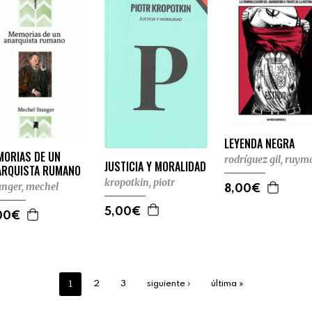
LEYENDA NEGRA
MORIAS DE UN
rodríguez gil, ruym
JUSTICIA Y MORALIDAD
ARQUISTA RUMANO
kropotkin, piotr
anger, mechel
8,00€
5,00€
00€
1
2
3
siguiente ›
última »