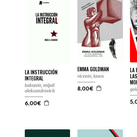
EMMA GOLDMAN
LA 
LA INSTRUCCIÓN
LAS
vicente, laura
INTEGRAL
MO
bakunin, mijail
8,00€
go
aleksandrovich
5,
6,00€