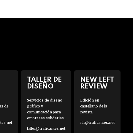
TALLER DE
NEW LEFT
DISEÑO
REVIEW
Servicios de diseño
Edición en
es de
gráfico y
castellano de la
comunicación para
revista.
empresas solidarias.
es.net
nlr@traficantes.net
taller@traficantes.net