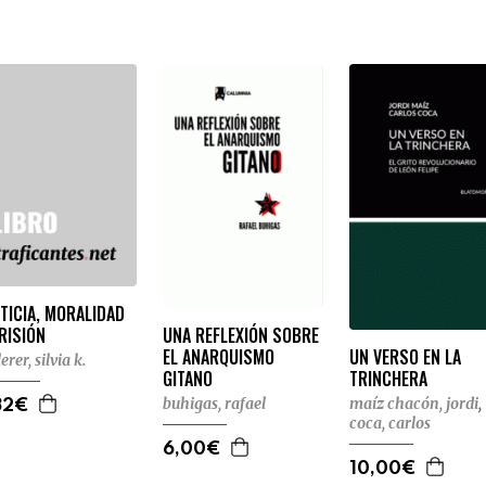
TICIA, MORALIDAD
RISIÓN
UNA REFLEXIÓN SOBRE
UN VERSO EN LA
EL ANARQUISMO
erer, silvia k.
TRINCHERA
GITANO
maíz chacón, jordi
,
buhigas, rafael
32€
coca, carlos
6,00€
10,00€