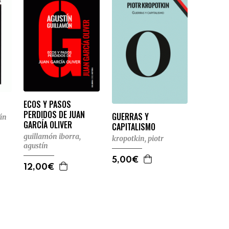
ECOS Y PASOS
PERDIDOS DE JUAN
GUERRAS Y
án
GARCÍA OLIVER
CAPITALISMO
guillamón iborra,
kropotkin, piotr
agustín
5,00€
12,00€