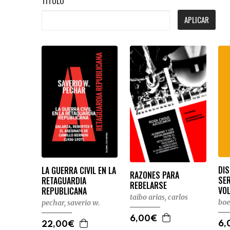
TÍTULO
APLICAR
DI
LA GUERRA CIVIL EN LA
RAZONES PARA
SE
RETAGUARDIA
REBELARSE
VO
REPUBLICANA
taibo arias, carlos
boe
pechar, saverio w.
6,00€
6,
22,00€