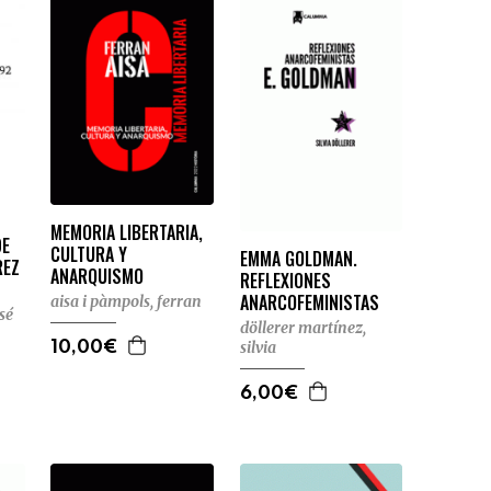
MEMORIA LIBERTARIA,
DE
CULTURA Y
EMMA GOLDMAN.
REZ
ANARQUISMO
REFLEXIONES
ANARCOFEMINISTAS
aisa i pàmpols, ferran
sé
döllerer martínez,
silvia
10,00€
6,00€