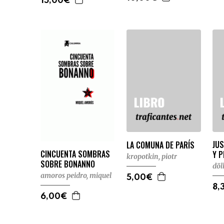
15,00€
JUS
LA COMUNA DE PARÍS
CINCUENTA SOMBRAS
Y P
kropotkin, piotr
SOBRE BONANNO
döll
amoros peidro, miquel
5,00€
8,
6,00€