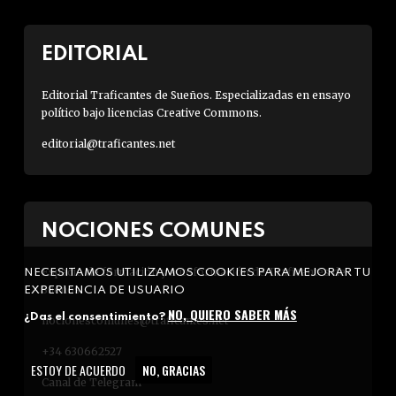
EDITORIAL
Editorial Traficantes de Sueños. Especializadas en ensayo
político bajo licencias Creative Commons.
editorial@traficantes.net
NOCIONES COMUNES
Espacio de formación y autoformación de Traficantes de
NECESITAMOS UTILIZAMOS COOKIES PARA MEJORAR TU
Sueños.
EXPERIENCIA DE USUARIO
NO, QUIERO SABER MÁS
¿Das el consentimiento?
nocionescomunes@traficantes.net
+34 630662527
ESTOY DE ACUERDO
NO, GRACIAS
Canal de Telegram