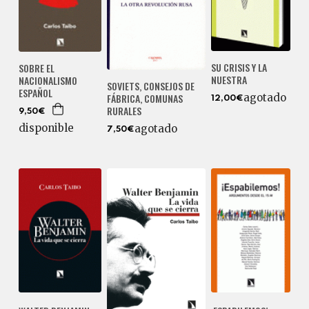
SU CRISIS Y LA
SOBRE EL
NUESTRA
NACIONALISMO
SOVIETS, CONSEJOS DE
ESPAÑOL
agotado
FÁBRICA, COMUNAS
12,00€
RURALES
9,50€
disponible
agotado
7,50€