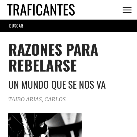
Skip
to
main
SEARCH
content
FORM
RAZONES PARA
REBELARSE
UN MUNDO QUE SE NOS VA
TAIBO ARIAS, CARLOS