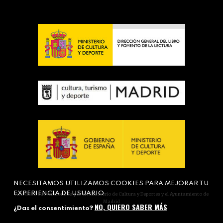
NECESITAMOS UTILIZAMOS COOKIES PARA MEJORAR TU
EXPERIENCIA DE USUARIO
Actividad subvencionada por el Ministerio de Cultura y Deportes y el Ayuntamiento de
Madrid
NO, QUIERO SABER MÁS
¿Das el consentimiento?