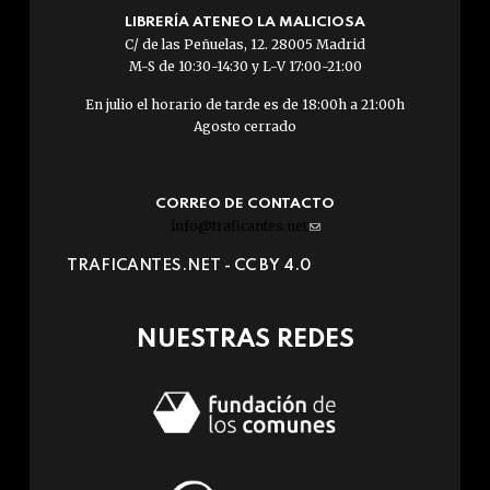
LIBRERÍA ATENEO LA MALICIOSA
C/ de las Peñuelas, 12. 28005 Madrid
M-S de 10:30-14:30 y L-V 17:00-21:00
En julio el horario de tarde es de 18:00h a 21:00h
Agosto cerrado
CORREO DE CONTACTO
info@traficantes.net
(link
sends
TRAFICANTES.NET -
CC BY 4.0
e-
mail)
NUESTRAS REDES