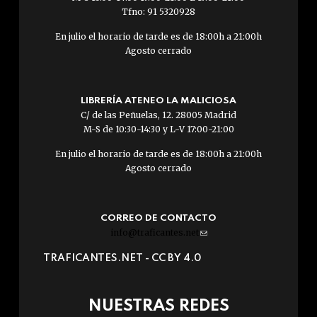
Tfno: 91 5320928
En julio el horario de tarde es de 18:00h a 21:00h
Agosto cerrado
LIBRERÍA ATENEO LA MALICIOSA
C/ de las Peñuelas, 12. 28005 Madrid
M-S de 10:30-14:30 y L-V 17:00-21:00
En julio el horario de tarde es de 18:00h a 21:00h
Agosto cerrado
CORREO DE CONTACTO
info@traficantes.net
(link
sends
TRAFICANTES.NET -
CC BY 4.0
e-
mail)
NUESTRAS REDES