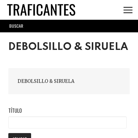
Skip
to
main
SEARCH
content
FORM
DEBOLSILLO & SIRUELA
DEBOLSILLO & SIRUELA
TÍTULO