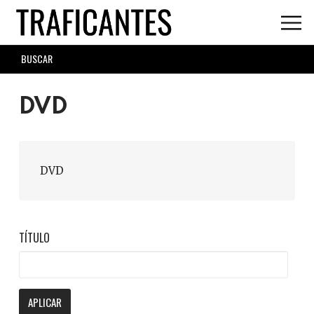
Skip
to
main
SEARCH
content
FORM
DVD
DVD
TÍTULO
APLICAR