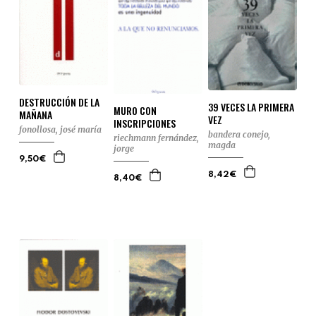
DESTRUCCIÓN DE LA
39 VECES LA PRIMERA
MURO CON
MAÑANA
VEZ
INSCRIPCIONES
fonollosa, josé maría
bandera conejo,
riechmann fernández,
magda
jorge
9,50€
8,42€
8,40€