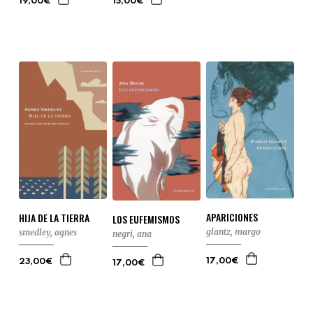
19,00€
15,00€
APARICIONES
HIJA DE LA TIERRA
LOS EUFEMISMOS
glantz, margo
smedley, agnes
negri, ana
17,00€
23,00€
17,00€