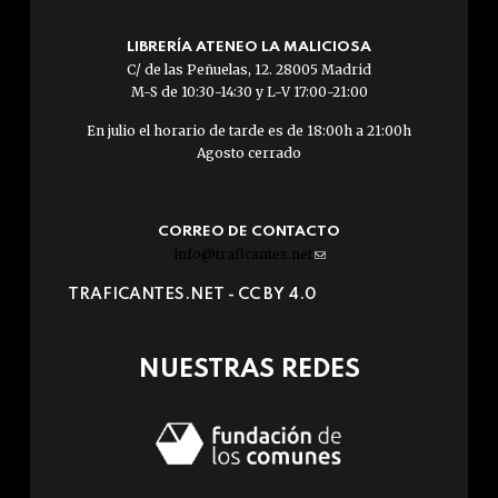
LIBRERÍA ATENEO LA MALICIOSA
C/ de las Peñuelas, 12. 28005 Madrid
M-S de 10:30-14:30 y L-V 17:00-21:00
En julio el horario de tarde es de 18:00h a 21:00h
Agosto cerrado
CORREO DE CONTACTO
info@traficantes.net
(link
sends
TRAFICANTES.NET -
CC BY 4.0
e-
mail)
NUESTRAS REDES