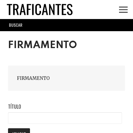
Skip
to
main
SEARCH
content
FORM
FIRMAMENTO
FIRMAMENTO
TÍTULO