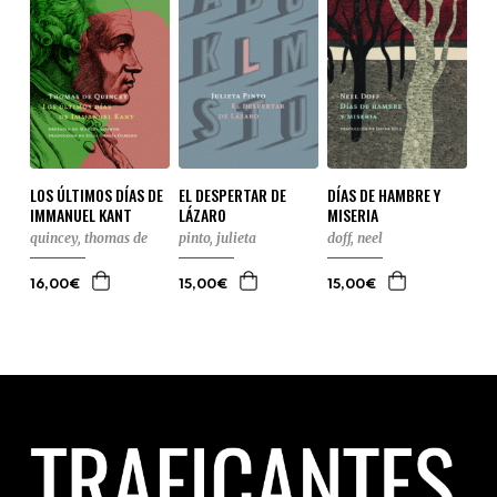
LOS ÚLTIMOS DÍAS DE
EL DESPERTAR DE
DÍAS DE HAMBRE Y
IMMANUEL KANT
LÁZARO
MISERIA
quincey, thomas de
pinto, julieta
doff, neel
16,00€
15,00€
15,00€