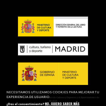
NECESITAMOS UTILIZAMOS COOKIES PARA MEJORAR TU
EXPERIENCIA DE USUARIO
Actividad subvencionada por el Ministerio de Cultura y Deportes y el Ayuntamiento de
Madrid
NO, QUIERO SABER MÁS
¿Das el consentimiento?