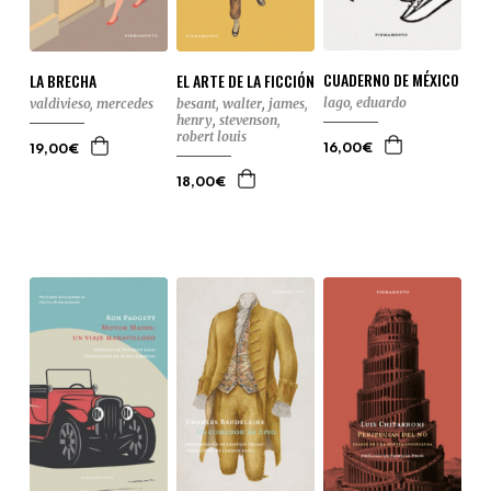
CUADERNO DE MÉXICO
LA BRECHA
EL ARTE DE LA FICCIÓN
lago, eduardo
valdivieso, mercedes
besant, walter
,
james,
henry
,
stevenson,
robert louis
16,00€
19,00€
18,00€