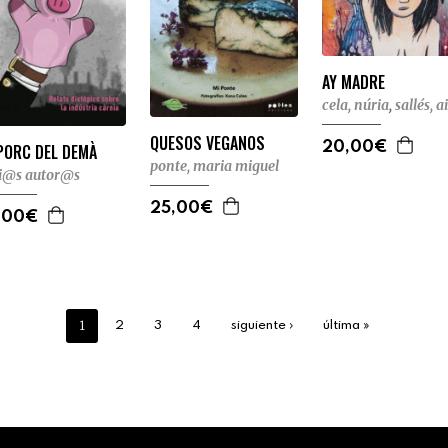
AY MADRE
cela, núria
,
sallés, a
QUESOS VEGANOS
20,00€
PORC DEL DEMÀ
ponte, maria miguel
i@s autor@s
25,00€
,00€
1
2
3
4
siguiente ›
última »