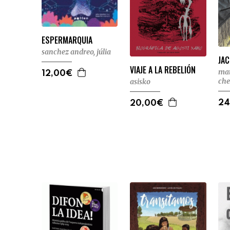
ESPERMARQUIA
sanchez andreo, júlia
JAC
VIAJE A LA REBELIÓN
mat
12,00€
che
asisko
24
20,00€