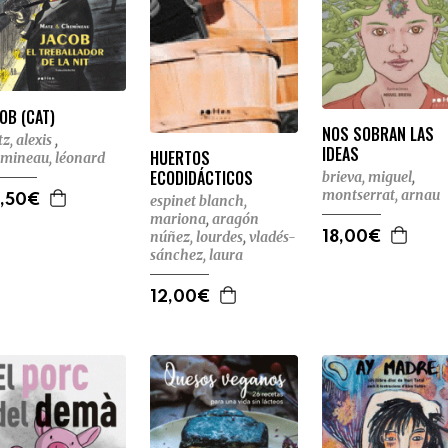
OB (CAT)
NOS SOBRAN LAS
z, alexis
,
IDEAS
HUERTOS
mineau, léonard
ECODIDÁCTICOS
brieva, miguel
,
montserrat, arnau
,50€
espinet blanch,
mariona
,
aragón
núñez, lourdes
,
vladés-
18,00€
sánchez, laura
12,00€