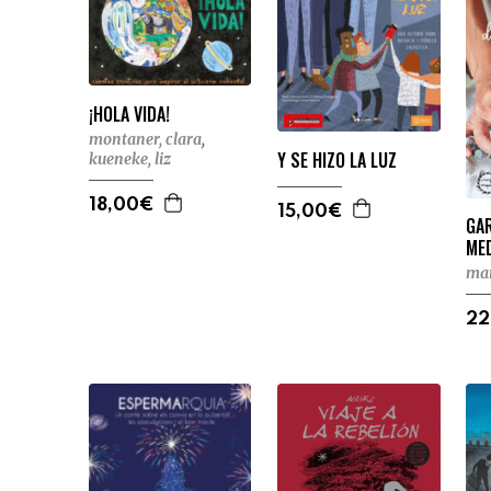
¡HOLA VIDA!
montaner, clara
,
Y SE HIZO LA LUZ
kueneke, liz
18,00€
15,00€
GAR
ME
mar
22