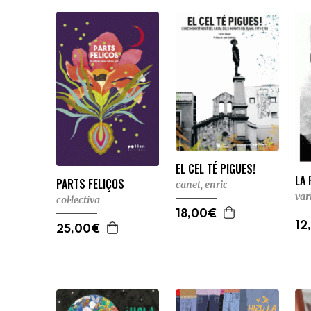
EL CEL TÉ PIGUES!
LA 
PARTS FELIÇOS
canet, enric
var
col·lectiva
18,00€
12
25,00€