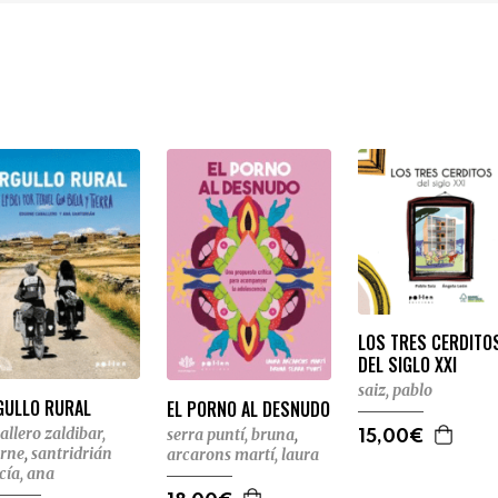
LOS TRES CERDITO
DEL SIGLO XXI
saiz, pablo
GULLO RURAL
EL PORNO AL DESNUDO
allero zaldibar,
serra puntí, bruna
,
15,00€
rne
,
santridrián
arcarons martí, laura
cía, ana