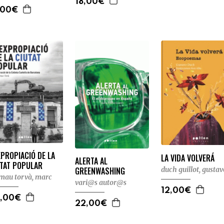
18,00€
,00€
XPROPIACIÓ DE LA
LA VIDA VOLVERÁ
ALERTA AL
UTAT POPULAR
GREENWASHING
duch guillot, gustav
mau torvà, marc
vari@s autor@s
12,00€
,00€
22,00€