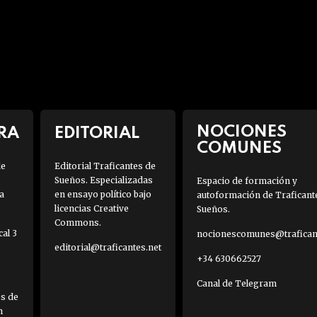
NOCIONES
RA
EDITORIAL
COMUNES
de
Editorial Traficantes de
Sueños. Especializadas
Espacio de formación y
a
en ensayo político bajo
autoformación de Traficant
licencias Creative
Sueños.
Commons.
al 3
nocionescomunes@traficant
editorial@traficantes.net
+34 630662527
Canal de Telegram
es de
h