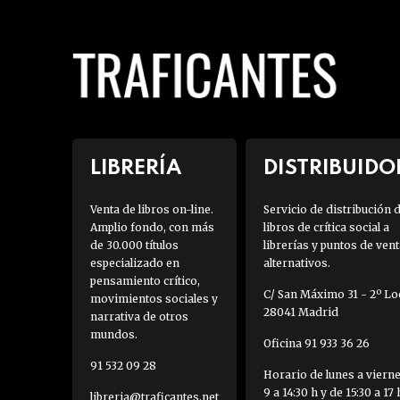
LIBRERÍA
DISTRIBUIDO
Venta de libros on-line.
Servicio de distribución 
Amplio fondo, con más
libros de crítica social a
de 30.000 títulos
librerías y puntos de vent
especializado en
alternativos.
pensamiento crítico,
C/ San Máximo 31 - 2º Loc
movimientos sociales y
28041 Madrid
narrativa de otros
mundos.
Oficina 91 933 36 26
91 532 09 28
Horario de lunes a viern
9 a 14:30 h y de 15:30 a 17 
libreria@traficantes.net