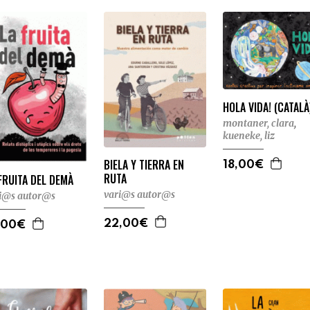
HOLA VIDA! (CATALÀ
montaner, clara
,
kueneke, liz
BIELA Y TIERRA EN
18,00€
RUTA
FRUITA DEL DEMÀ
vari@s autor@s
i@s autor@s
22,00€
,00€