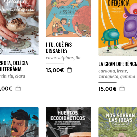
I TU, QUÈ FAS
DISSABTE?
casas setplans, lia
ROFA, DELÍCIA
LA GRAN DIFERÈNCI
DITERRÀNIA
15,00€
cardona, irene
,
tin riu, clara
zaragüeta, gemma
,00€
15,00€