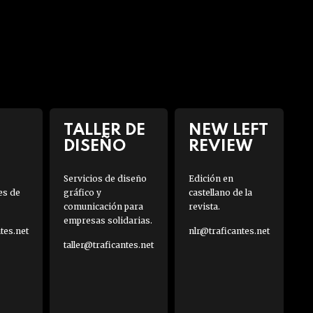
TALLER DE
NEW LEFT
DISEÑO
REVIEW
Servicios de diseño
Edición en
es de
gráfico y
castellano de la
comunicación para
revista.
empresas solidarias.
es.net
nlr@traficantes.net
taller@traficantes.net