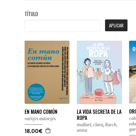
TÍTULO
APLICAR
OR
LA VIDA SECRETA DE LA
EN MANO COMÚN
ROPA
cab
vari@s autor@s
edu
mallart, clara
,
llarch,
gar
anna
18,00€