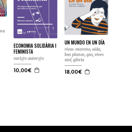
ina
UN MUNDO EN UN DÍA
ECONOMIA SOLIDÀRIA I
rivas-moreno, aida
,
FEMINISTA
bas planas, gus
,
vives
vari@s autor@s
xiol, glòria
10,00€
18,00€