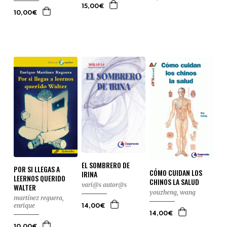
15,00€
10,00€
EL SOMBRERO DE
POR SI LLEGAS A
CÓMO CUIDAN LOS
IRINA
LEERNOS QUERIDO
CHINOS LA SALUD
vari@s autor@s
WALTER
youzheng, wang
martínez reguera,
enrique
14,00€
14,00€
10,00€