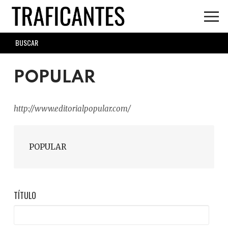
Skip
to
main
SEARCH
content
FORM
POPULAR
http://www.editorialpopular.com/
POPULAR
TÍTULO