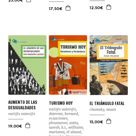
25,00€
12,50€
17,50€
AUMENTO DE LAS
TURISMO HOY
EL TRIÁNGULO FATAL
DESIGUALDADES
vari@s autor@s
,
chomsky, noam
vari@s autor@s
duterme, bernard
,
ecuaciones
,
15,00€
pleumaron, anita
,
19,00€
suresh, k.t.
,
williams,
mariama
,
el alaoui,