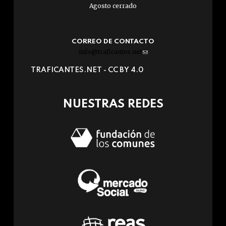
Agosto cerrado
CORREO DE CONTACTO
info@traficantes.net
(link
sends
TRAFICANTES.NET -
CC BY 4.0
e-
mail)
NUESTRAS REDES