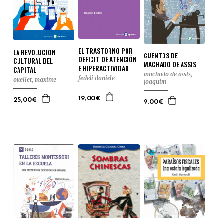
EL TRASTORNO POR
LA REVOLUCION
CUENTOS DE
DEFICIT DE ATENCIÓN
CULTURAL DEL
MACHADO DE ASSIS
E HIPERACTIVIDAD
CAPITAL
machado de assis,
fedeli daniele
ouellet, maxime
joaquim
19,00€
25,00€
9,00€