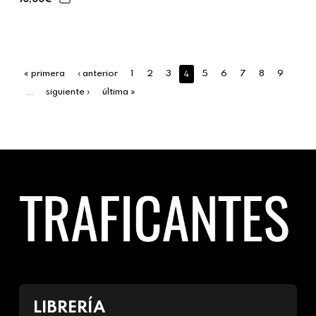
4
« primera
‹ anterior
1
2
3
5
6
7
8
9
…
siguiente ›
última »
LIBRERÍA