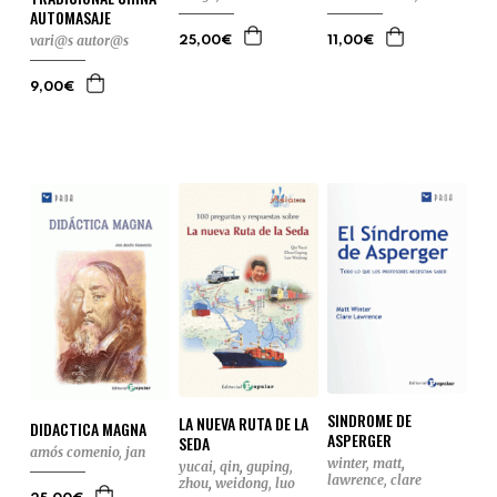
AUTOMASAJE
vari@s autor@s
25,00€
11,00€
9,00€
SINDROME DE
LA NUEVA RUTA DE LA
DIDACTICA MAGNA
ASPERGER
SEDA
amós comenio, jan
winter, matt
,
yucai, qin
,
guping,
lawrence, clare
zhou
,
weidong, luo