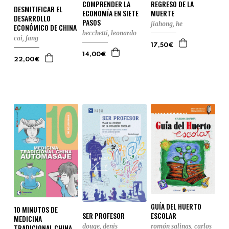
COMPRENDER LA
REGRESO DE LA
DESMITIFICAR EL
ECONOMÍA EN SIETE
MUERTE
DESARROLLO
PASOS
jiahong, he
ECONÓMICO DE CHINA
becchetti, leonardo
cai, fang
17,50€
14,00€
22,00€
GUÍA DEL HUERTO
10 MINUTOS DE
SER PROFESOR
ESCOLAR
MEDICINA
douge, denis
TRADICIONAL CHINA
romón salinas, carlos