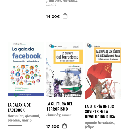
françoise
,
hiernaux,
daniel
14,00€
LA CULTURA DEL
LA GALAXIA DE
LA UTOPÍA DE LOS
TERRORISMO
FACEBOOK
SOVIETS EN LA
chomsky, noam
REVOLUCIÓN RUSA
fiorentino, giovanni
,
pireduu, mario
aguado hernández,
felipe
17,50€