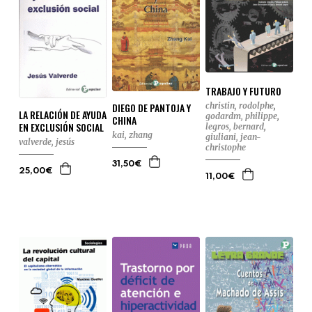
TRABAJO Y FUTURO
DIEGO DE PANTOJA Y
christin, rodolphe
,
LA RELACIÓN DE AYUDA
godardm, philippe
,
CHINA
EN EXCLUSIÓN SOCIAL
legros, bernard
,
kai, zhang
giuliani, jean-
valverde, jesús
christophe
31,50€
25,00€
11,00€