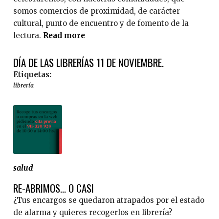
somos comercios de proximidad, de carácter
cultural, punto de encuentro y de fomento de la
lectura.
Read more
a
b
DÍA DE LAS LIBRERÍAS 11 DE NOVIEMBRE.
o
u
Etiquetas:
t
librería
D
í
a
d
e
l
salud
a
s
RE-ABRIMOS... O CASI
L
¿Tus encargos se quedaron atrapados por el estado
i
de alarma y quieres recogerlos en librería?
b