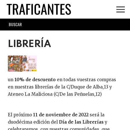
Skip
to
main
SEARCH
content
FORM
LIBRERÍA
un
10% de descuento
en todas vuestras compras
en nuestras librerías de la C/Duque de Alba,13 y
Ateneo La Maliciosa (C/De las Peñuelas,12)
El próximo
11 de noviembre de 2022
será la
duodécima edición del
Día de las Librerías
y
celebraremos, con nuestras comunidades, que