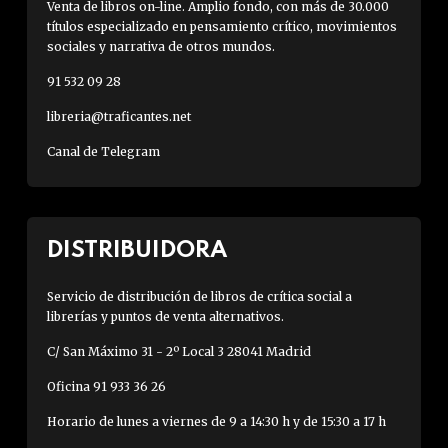
c
Venta de libros on-line. Amplio fondo, con más de 30.000
títulos especializado en pensamiento crítico, movimientos
a
sociales y narrativa de otros mundos.
s
i
91 532 09 28
libreria@traficantes.net
Canal de Telegram
DISTRIBUIDORA
Servicio de distribución de libros de crítica social a
librerías y puntos de venta alternativos.
C/ San Máximo 31 - 2º Local 3 28041 Madrid
Oficina 91 933 36 26
Horario de lunes a viernes de 9 a 14:30 h y de 15:30 a 17 h