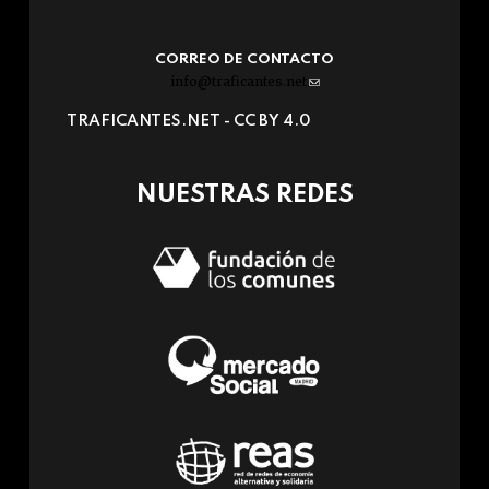
CORREO DE CONTACTO
info@traficantes.net
(link
sends
TRAFICANTES.NET -
CC BY 4.0
e-
mail)
NUESTRAS REDES