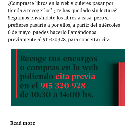
¿Compraste libros en la web y quieres pasar por
r
tienda a recogerlos? ¿Te has quedado sin lectura?
e
Seguimos enviándote los libros a casa, pero si
r
prefieres pasarte a por ellos, a partir del miércoles
í
6 de mayo, puedes hacerlo llamándonos
a
previamente al 915320928, para concertar cita.
s
1
1
d
e
n
o
v
i
e
m
b
Read more
a