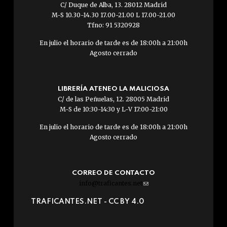
C/ Duque de Alba, 13. 28012 Madrid
M-S 10.30-14.30 17.00-21.00 L 17.00-21.00
Tfno: 91 5320928
En julio el horario de tarde es de 18:00h a 21:00h
Agosto cerrado
LIBRERÍA ATENEO LA MALICIOSA
C/ de las Peñuelas, 12. 28005 Madrid
M-S de 10:30-14:30 y L-V 17:00-21:00
En julio el horario de tarde es de 18:00h a 21:00h
Agosto cerrado
CORREO DE CONTACTO
info@traficantes.net
(link
sends
TRAFICANTES.NET -
CC BY 4.0
e-
mail)