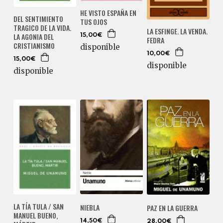
HE VISTO ESPAÑA EN
DEL SENTIMIENTO
TUS OJOS
TRAGICO DE LA VIDA.
LA ESFINGE. LA VENDA.
LA AGONIA DEL
15,00€
FEDRA
CRISTIANISMO
disponible
10,00€
15,00€
disponible
disponible
LA TÍA TULA / SAN
NIEBLA
PAZ EN LA GUERRA
MANUEL BUENO,
14,50€
28,00€