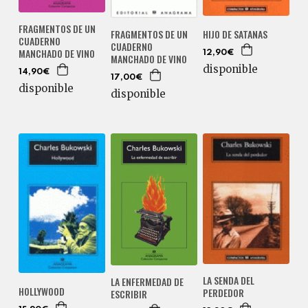
FRAGMENTOS DE UN
HIJO DE SATANAS
FRAGMENTOS DE UN
CUADERNO
CUADERNO
MANCHADO DE VINO
12,90€
MANCHADO DE VINO
disponible
14,90€
17,00€
disponible
disponible
LA SENDA DEL
LA ENFERMEDAD DE
HOLLYWOOD
PERDEDOR
ESCRIBIR