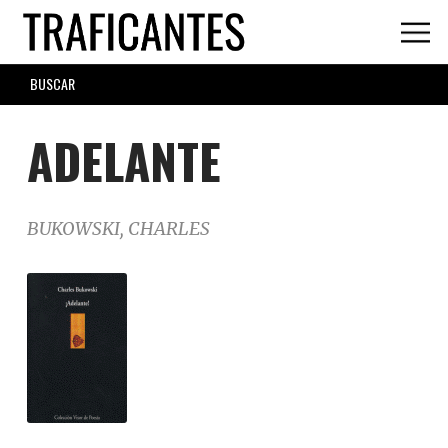
Skip
to
main
SEARCH
content
FORM
ADELANTE
BUKOWSKI, CHARLES