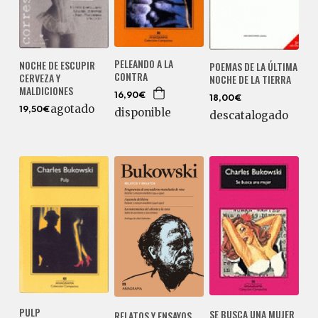
PELEANDO A LA
NOCHE DE ESCUPIR
POEMAS DE LA ÚLTIMA
CONTRA
CERVEZA Y
NOCHE DE LA TIERRA
MALDICIONES
16,90€
18,00€
agotado
disponible
19,50€
descatalogado
PULP
SE BUSCA UNA MUJER
RELATOS Y ENSAYOS