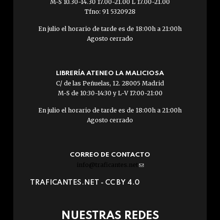
M-S 10.30-14.30 17.00-21.00 L 17.00-21.00
Tfno: 91 5320928
En julio el horario de tarde es de 18:00h a 21:00h
Agosto cerrado
LIBRERÍA ATENEO LA MALICIOSA
C/ de las Peñuelas, 12. 28005 Madrid
M-S de 10:30-14:30 y L-V 17:00-21:00
En julio el horario de tarde es de 18:00h a 21:00h
Agosto cerrado
CORREO DE CONTACTO
info@traficantes.net
(link
sends
TRAFICANTES.NET -
CC BY 4.0
e-
mail)
NUESTRAS REDES