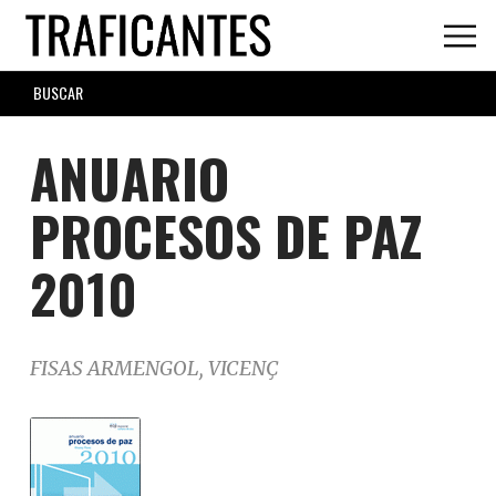
Skip
to
main
SEARCH
content
FORM
ANUARIO
PROCESOS DE PAZ
2010
FISAS ARMENGOL, VICENÇ