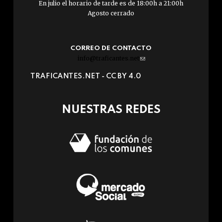
En julio el horario de tarde es de 18:00h a 21:00h
Agosto cerrado
CORREO DE CONTACTO
info@traficantes.net
(link
sends
TRAFICANTES.NET -
CC BY 4.0
e-
mail)
NUESTRAS REDES