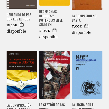
HEGEMONÍAS,
HABLANDO DE PAZ
BLOQUES Y
LA COMPASIÓN NO
CON LOS KURDOS
POTENCIAS EN EL
BASTA
SIGLO XXI
18,50€
7,00€
disponible
21,50€
disponible
disponible
LA GESTIÓN DE LAS
LA LUCHA POR EL
LA CONSPIRACIÓN
CRISIS
ORDEN MUNDIAL