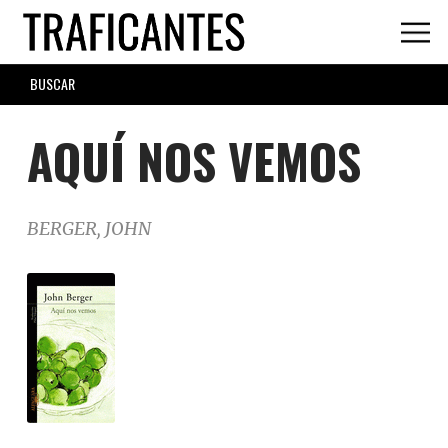
Skip
to
main
SEARCH
content
FORM
AQUÍ NOS VEMOS
BERGER, JOHN