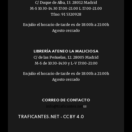
C/ Duque de Alba, 13. 28012 Madrid
M-S 10.30-14.30 17.00-21.00 L 17.00-21.00
Tfno: 91 5320928
En julio el horario de tarde es de 18:00h a 21:00h
Agosto cerrado
LIBRERÍA ATENEO LA MALICIOSA
C/ de las Peñuelas, 12. 28005 Madrid
M-S de 10:30-14:30 y L-V 17:00-21:00
En julio el horario de tarde es de 18:00h a 21:00h
Agosto cerrado
CORREO DE CONTACTO
info@traficantes.net
(link
sends
TRAFICANTES.NET -
CC BY 4.0
e-
mail)