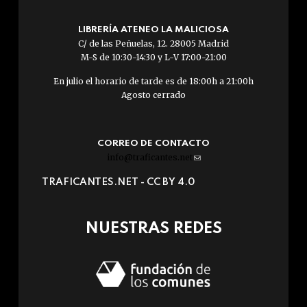
LIBRERÍA ATENEO LA MALICIOSA
C/ de las Peñuelas, 12. 28005 Madrid
M-S de 10:30-14:30 y L-V 17:00-21:00
En julio el horario de tarde es de 18:00h a 21:00h
Agosto cerrado
CORREO DE CONTACTO
info@traficantes.net
(link
sends
TRAFICANTES.NET -
CC BY 4.0
e-
mail)
NUESTRAS REDES