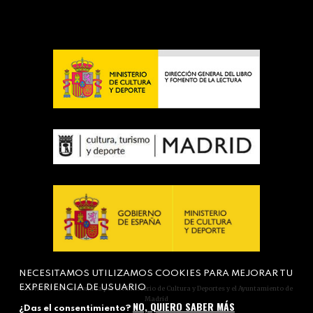
NECESITAMOS UTILIZAMOS COOKIES PARA MEJORAR TU
EXPERIENCIA DE USUARIO
Actividad subvencionada por el Ministerio de Cultura y Deportes y el Ayuntamiento de
Madrid
NO, QUIERO SABER MÁS
¿Das el consentimiento?