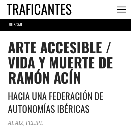
Skip
to
main
SEARCH
content
FORM
ARTE ACCESIBLE /
VIDA Y MUERTE DE
RAMÓN ACÍN
HACIA UNA FEDERACIÓN DE
AUTONOMÍAS IBÉRICAS
ALAIZ, FELIPE