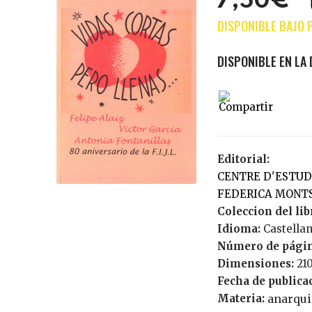
7,50€
Editorial:
CENTRE D'ESTUDIS LLIBERTARIS
FEDERICA MONT
Coleccion del lib
Idioma:
Castella
Número de pági
Dimensiones:
21
Fecha de publica
Materia:
anarqu