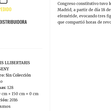
Congreso constitutivo tuvo l
Madrid, a partir de día 18 de
efeméride, evocando tres fi
que compartió horas de revo
SENY
ro:
Sin Colección
no
nas:
128
0 cm × 150 cm × 0 cm
ción:
2016
ismos