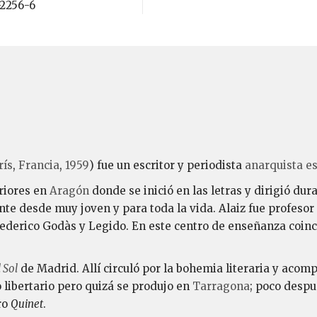
-2256-6
rís
,
Francia
,
1959
) fue un escritor y periodista
anarquista
e
riores en
Aragón
donde se inició en las letras y dirigió du
ante desde muy joven y para toda la vida. Alaiz fue profesor 
ederico Godàs y Legido. En este centro de enseñanza coin
 Sol
de Madrid. Allí circuló por la bohemia literaria y aco
libertario pero quizá se produjo en
Tarragona
; poco despu
bro
Quinet
.