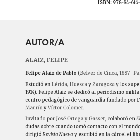
ISBN:
978-84-616
AUTOR/A
ALAIZ, FELIPE
Felipe Alaiz de Pablo
(
Belver de Cinca
,
1887
–
Pa
Estudió en
Lérida
,
Huesca
y
Zaragoza
y los supe
1914). Felipe Alaiz se dedicó al periodismo milit
centro pedagógico de vanguardia fundado por F
Maurín
y
Víctor Colomer
.
Invitado por
José Ortega y Gasset
, colaboró en
El
dudas sobre cuando tomó contacto con el mundo 
dirigió
Revista Nueva
y escribió en la cárcel el li