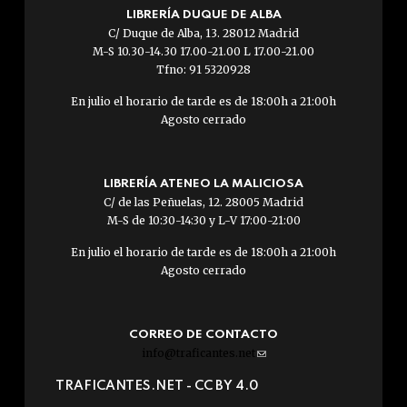
LIBRERÍA DUQUE DE ALBA
C/ Duque de Alba, 13. 28012 Madrid
M-S 10.30-14.30 17.00-21.00 L 17.00-21.00
Tfno: 91 5320928
En julio el horario de tarde es de 18:00h a 21:00h
Agosto cerrado
LIBRERÍA ATENEO LA MALICIOSA
C/ de las Peñuelas, 12. 28005 Madrid
M-S de 10:30-14:30 y L-V 17:00-21:00
En julio el horario de tarde es de 18:00h a 21:00h
Agosto cerrado
CORREO DE CONTACTO
info@traficantes.net
(link
sends
TRAFICANTES.NET -
CC BY 4.0
e-