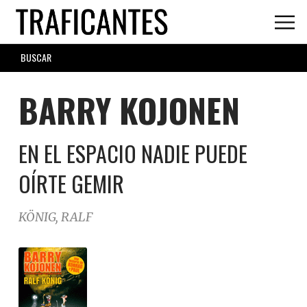
Skip
to
main
SEARCH
content
FORM
BARRY KOJONEN
EN EL ESPACIO NADIE PUEDE
OÍRTE GEMIR
KÖNIG, RALF