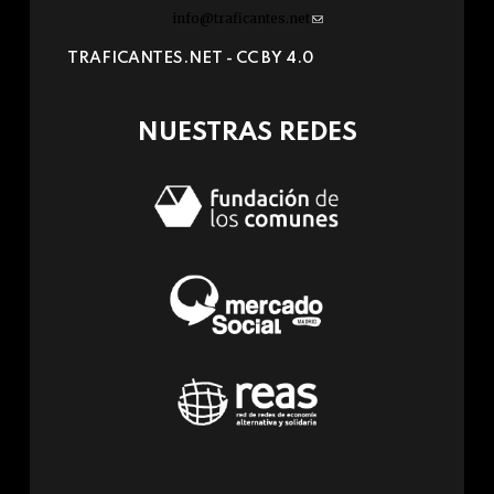
info@traficantes.net
(link
sends
TRAFICANTES.NET -
CC BY 4.0
e-
mail)
NUESTRAS REDES