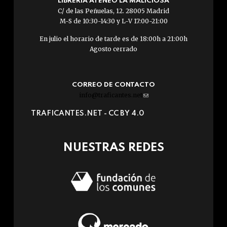
LIBRERÍA ATENEO LA MALICIOSA
C/ de las Peñuelas, 12. 28005 Madrid
M-S de 10:30-14:30 y L-V 17:00-21:00
En julio el horario de tarde es de 18:00h a 21:00h
Agosto cerrado
CORREO DE CONTACTO
info@traficantes.net
(link
sends
TRAFICANTES.NET -
CC BY 4.0
e-
mail)
NUESTRAS REDES