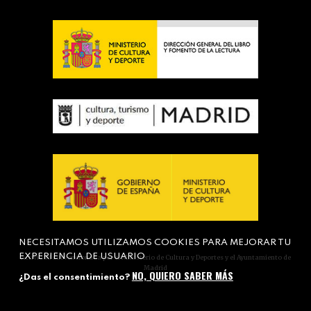
NECESITAMOS UTILIZAMOS COOKIES PARA MEJORAR TU
EXPERIENCIA DE USUARIO
Actividad subvencionada por el Ministerio de Cultura y Deportes y el Ayuntamiento de
Madrid
NO, QUIERO SABER MÁS
¿Das el consentimiento?