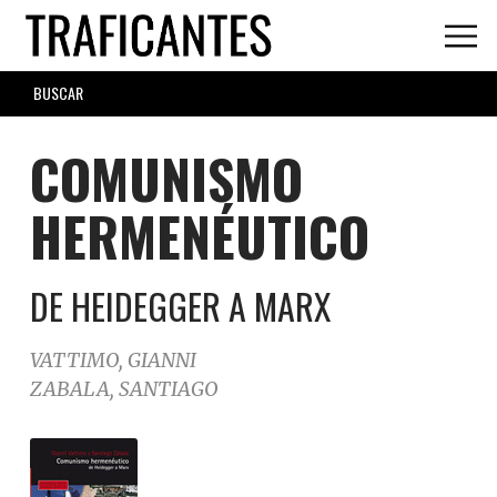
Skip
to
main
SEARCH
content
FORM
COMUNISMO
HERMENÉUTICO
DE HEIDEGGER A MARX
VATTIMO, GIANNI
ZABALA, SANTIAGO