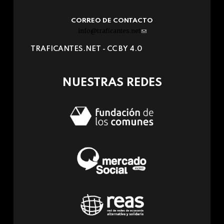
CORREO DE CONTACTO
info@traficantes.net
(link
sends
TRAFICANTES.NET -
CC BY 4.0
e-
mail)
NUESTRAS REDES