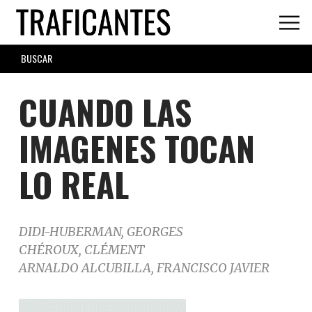
Skip
to
main
SEARCH
content
FORM
CUANDO LAS
IMAGENES TOCAN
LO REAL
DIDI-HUBERMAN, GEORGES
CHÉROUX, CLÉMENT
ARNALDO ALCUBILLA, FRANCISCO JAVIER