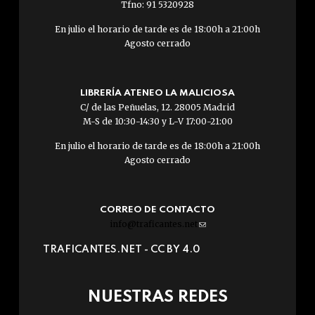
Tfno: 91 5320928
En julio el horario de tarde es de 18:00h a 21:00h
Agosto cerrado
LIBRERÍA ATENEO LA MALICIOSA
C/ de las Peñuelas, 12. 28005 Madrid
M-S de 10:30-14:30 y L-V 17:00-21:00
En julio el horario de tarde es de 18:00h a 21:00h
Agosto cerrado
CORREO DE CONTACTO
info@traficantes.net
(link
sends
TRAFICANTES.NET -
CC BY 4.0
e-
mail)
NUESTRAS REDES