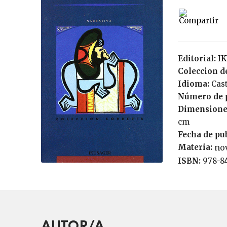
Editorial:
I
Coleccion de
Idioma:
Cas
Número de 
Dimensione
cm
Fecha de pu
Materia:
nov
ISBN:
978-8
AUTOR/A