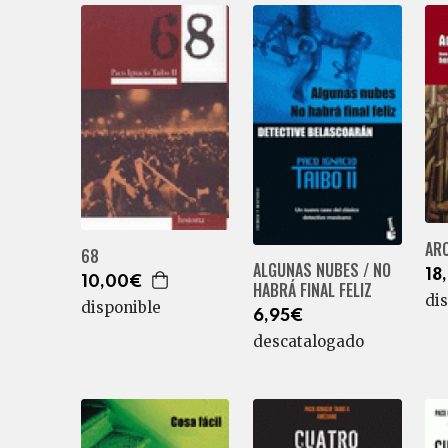
AR
68
ALGUNAS NUBES / NO
18
10,00€
HABRÁ FINAL FELIZ
di
disponible
6,95€
descatalogado