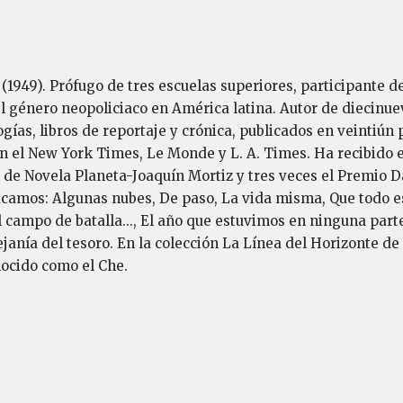
 (1949). Prófugo de tres escuelas superiores, participante d
l género neopoliciaco en América latina. Autor de diecinueve
logías, libros de reportaje y crónica, publicados en veintiú
en el New York Times, Le Monde y L. A. Times. Ha recibido e
 de Novela Planeta-Joaquín Mortiz y tres veces el Premio D
acamos: Algunas nubes, De paso, La vida misma, Que todo es
el campo de batalla..., El año que estuvimos en ninguna pa
ejanía del tesoro. En la colección La Línea del Horizonte de
ocido como el Che.