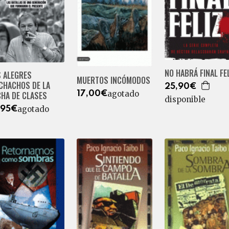
NO HABRÁ FINAL FE
S ALEGRES
MUERTOS INCÓMODOS
CHACHOS DE LA
25,90€
agotado
CHA DE CLASES
17,00€
disponible
agotado
,95€