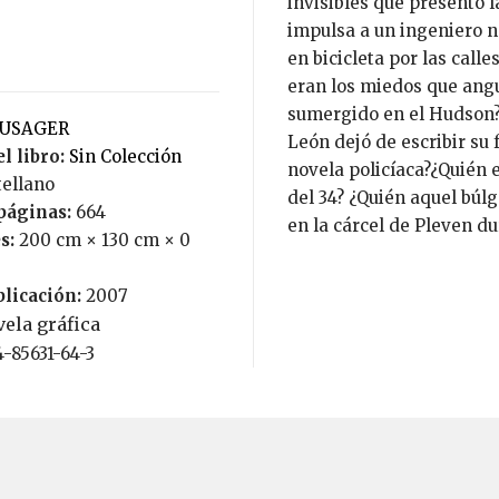
invisibles que presentó 
impulsa a un ingeniero n
en bicicleta por las call
eran los miedos que ang
sumergido en el Hudson?
KUSAGER
León dejó de escribir su
l libro:
Sin Colección
novela policíaca?¿Quién e
tellano
del 34? ¿Quién aquel bú
páginas:
664
en la cárcel de Pleven du
s:
200 cm × 130 cm × 0
blicación:
2007
ela gráfica
4-85631-64-3