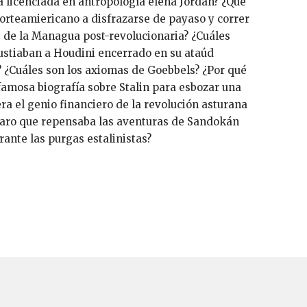
la licenciada en antropología elena Jordán? ¿Qué
orteamiericano a disfrazarse de payaso y correr
es de la Managua post-revolucionaria? ¿Cuáles
ustiaban a Houdini encerrado en su ataúd
 ¿Cuáles son los axiomas de Goebbels? ¿Por qué
 famosa biografía sobre Stalin para esbozar una
ra el genio financiero de la revolución asturana
lgaro que repensaba las aventuras de Sandokán
rante las purgas estalinistas?