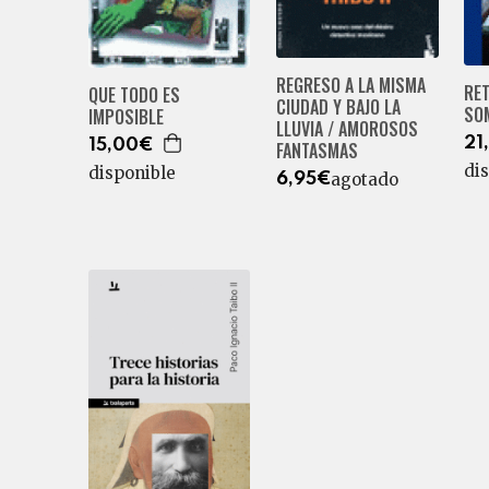
REGRESO A LA MISMA
RE
QUE TODO ES
CIUDAD Y BAJO LA
SO
IMPOSIBLE
LLUVIA / AMOROSOS
21
15,00€
FANTASMAS
di
disponible
agotado
6,95€