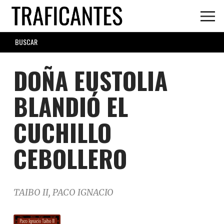
Skip
to
main
SEARCH
content
FORM
DOÑA EUSTOLIA
BLANDIÓ EL
CUCHILLO
CEBOLLERO
TAIBO II, PACO IGNACIO