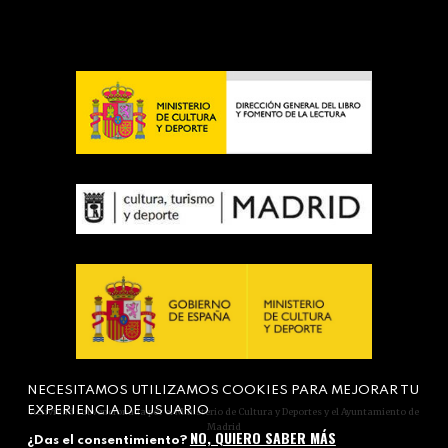
NECESITAMOS UTILIZAMOS COOKIES PARA MEJORAR TU
EXPERIENCIA DE USUARIO
Actividad subvencionada por el Ministerio de Cultura y Deportes y el Ayuntamiento de
Madrid
NO, QUIERO SABER MÁS
¿Das el consentimiento?