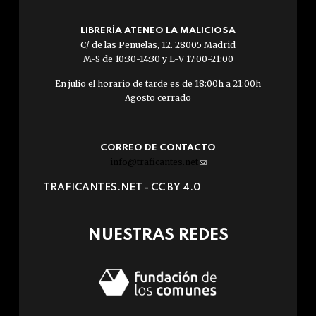
LIBRERÍA ATENEO LA MALICIOSA
C/ de las Peñuelas, 12. 28005 Madrid
M-S de 10:30-14:30 y L-V 17:00-21:00
En julio el horario de tarde es de 18:00h a 21:00h
Agosto cerrado
CORREO DE CONTACTO
info@traficantes.net
(link
sends
TRAFICANTES.NET -
CC BY 4.0
e-
mail)
NUESTRAS REDES