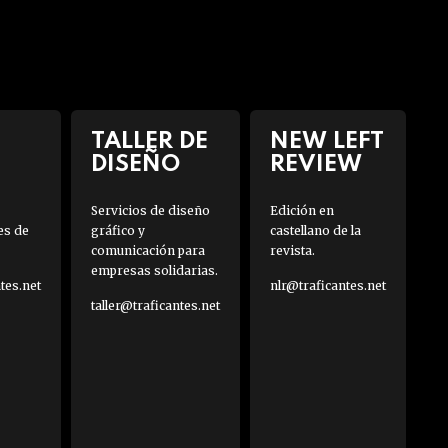
TALLER DE
NEW LEFT
DISEÑO
REVIEW
Servicios de diseño
Edición en
es de
gráfico y
castellano de la
comunicación para
revista.
empresas solidarias.
es.net
nlr@traficantes.net
taller@traficantes.net