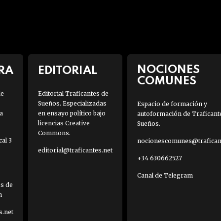
NOCIONES
RA
EDITORIAL
COMUNES
de
Editorial Traficantes de
Sueños. Especializadas
Espacio de formación y
a
en ensayo político bajo
autoformación de Traficant
licencias Creative
Sueños.
Commons.
al 3
nocionescomunes@traficant
editorial@traficantes.net
+34 630662527
Canal de Telegram
es de
h
s.net