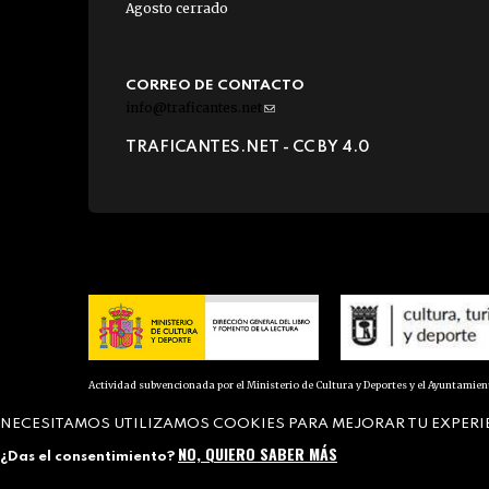
Agosto cerrado
CORREO DE CONTACTO
info@traficantes.net
(link
sends
TRAFICANTES.NET -
CC BY 4.0
e-
mail)
Actividad subvencionada por el Ministerio de Cultura y Deportes y el Ayuntamie
NECESITAMOS UTILIZAMOS COOKIES PARA MEJORAR TU EXPERI
NO, QUIERO SABER MÁS
¿Das el consentimiento?