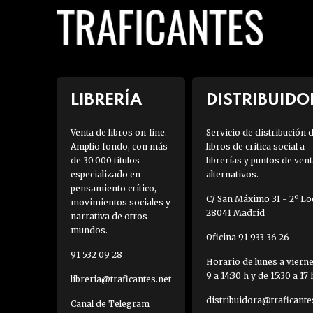
LIBRERÍA
DISTRIBUIDO
Venta de libros on-line.
Servicio de distribución 
Amplio fondo, con más
libros de crítica social a
de 30.000 títulos
librerías y puntos de vent
especializado en
alternativos.
pensamiento crítico,
C/ San Máximo 31 - 2º Loc
movimientos sociales y
28041 Madrid
narrativa de otros
mundos.
Oficina 91 933 36 26
91 532 09 28
Horario de lunes a viern
9 a 14:30 h y de 15:30 a 17 
libreria@traficantes.net
distribuidora@traficante
Canal de Telegram