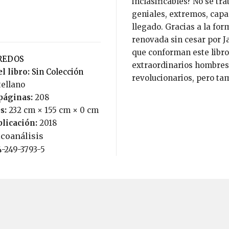
inclasificables? No se t
geniales, extremos, capac
llegado. Gracias a la for
renovada sin cesar por Ja
que conforman este libr
GREDOS
extraordinarios hombres,
l libro:
Sin Colección
revolucionarios, pero t
tellano
páginas:
208
s:
232 cm × 155 cm × 0 cm
blicación:
2018
icoanálisis
4-249-3793-5