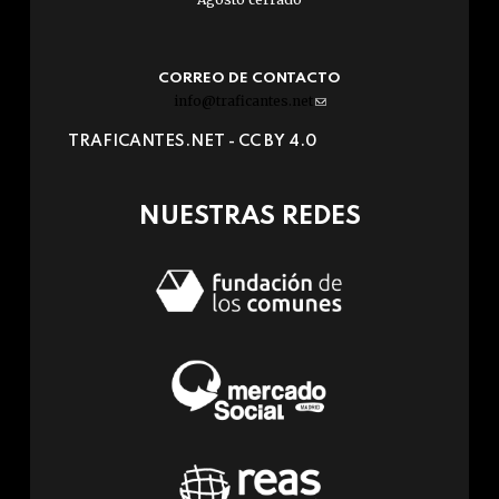
CORREO DE CONTACTO
info@traficantes.net
(link
sends
TRAFICANTES.NET -
CC BY 4.0
e-
mail)
NUESTRAS REDES