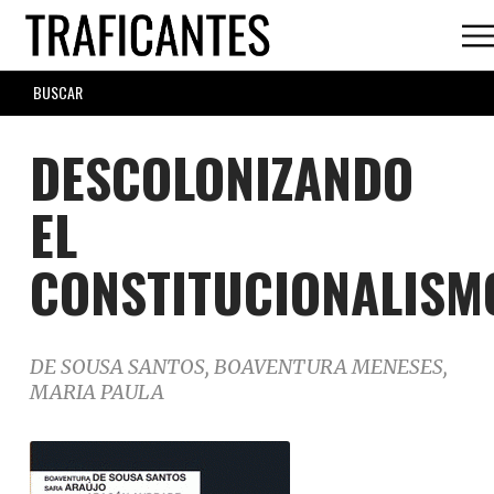
Skip
to
main
SEARCH
content
FORM
DESCOLONIZANDO
EL
CONSTITUCIONALISM
DE SOUSA SANTOS, BOAVENTURA MENESES,
MARIA PAULA