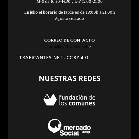
M-S de 10:30-14:30 y L-V 17:00-21:00
En julio el horario de tarde es de 18:00h a 21:00h
Agosto cerrado
CORREO DE CONTACTO
info@traficantes.net
(link
sends
TRAFICANTES.NET -
CC BY 4.0
e-
mail)
NUESTRAS REDES