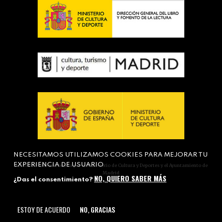
NECESITAMOS UTILIZAMOS COOKIES PARA MEJORAR TU
EXPERIENCIA DE USUARIO
Actividad subvencionada por el Ministerio de Cultura y Deportes y el Ayuntamiento de
Madrid
NO, QUIERO SABER MÁS
¿Das el consentimiento?
ESTOY DE ACUERDO
NO, GRACIAS