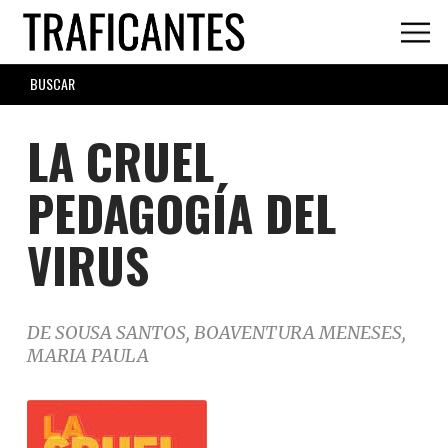
Skip
to
main
SEARCH
content
FORM
LA CRUEL
PEDAGOGÍA DEL
VIRUS
DE SOUSA SANTOS, BOAVENTURA MENESES,
MARIA PAULA