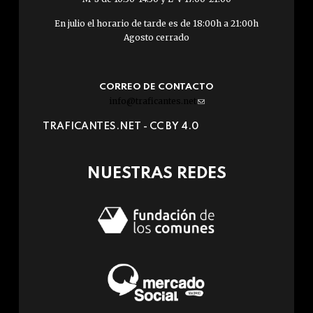
En julio el horario de tarde es de 18:00h a 21:00h
Agosto cerrado
CORREO DE CONTACTO
info@traficantes.net
(link
sends
TRAFICANTES.NET -
CC BY 4.0
e-
mail)
NUESTRAS REDES