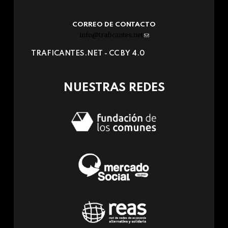
CORREO DE CONTACTO
info@traficantes.net
(link
sends
TRAFICANTES.NET -
CC BY 4.0
e-
mail)
NUESTRAS REDES