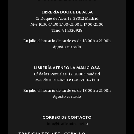
LIBRERÍA DUQUE DE ALBA
C/ Duque de Alba, 13. 28012 Madrid
M-S 10.30-14.30 17.00-21.00 L 17.00-21.00
Tfno: 91 5320928
En julio el horario de tarde es de 18:00h a 21:00h
Agosto cerrado
LIBRERÍA ATENEO LA MALICIOSA
C/ de las Peñuelas, 12. 28005 Madrid
M-S de 10:30-14:30 y L-V 17:00-21:00
En julio el horario de tarde es de 18:00h a 21:00h
Agosto cerrado
CORREO DE CONTACTO
info@traficantes.net
(link
sends