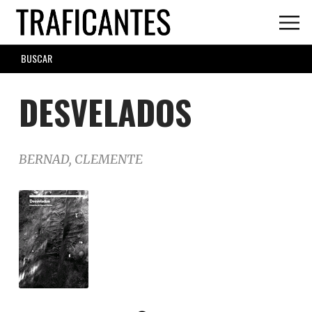
Skip
to
main
SEARCH
content
FORM
DESVELADOS
BERNAD, CLEMENTE