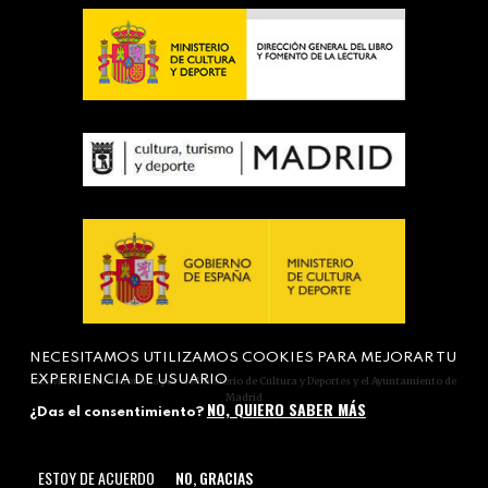
NECESITAMOS UTILIZAMOS COOKIES PARA MEJORAR TU
EXPERIENCIA DE USUARIO
Actividad subvencionada por el Ministerio de Cultura y Deportes y el Ayuntamiento de
Madrid
NO, QUIERO SABER MÁS
¿Das el consentimiento?
ESTOY DE ACUERDO
NO, GRACIAS