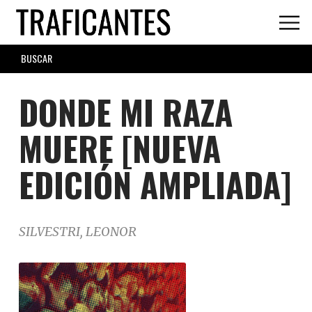
Skip
to
main
SEARCH
content
FORM
DONDE MI RAZA
MUERE [NUEVA
EDICIÓN AMPLIADA]
SILVESTRI, LEONOR