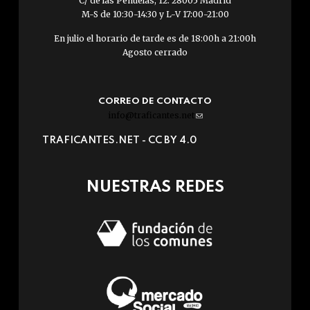
C/ de las Peñuelas, 12. 28005 Madrid
M-S de 10:30-14:30 y L-V 17:00-21:00
En julio el horario de tarde es de 18:00h a 21:00h
Agosto cerrado
CORREO DE CONTACTO
info@traficantes.net
(link
sends
TRAFICANTES.NET -
CC BY 4.0
e-
mail)
NUESTRAS REDES