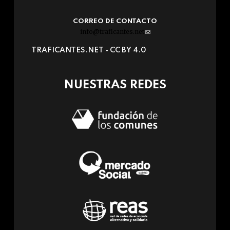
CORREO DE CONTACTO
info@traficantes.net
(link
sends
TRAFICANTES.NET -
CC BY 4.0
e-
mail)
NUESTRAS REDES