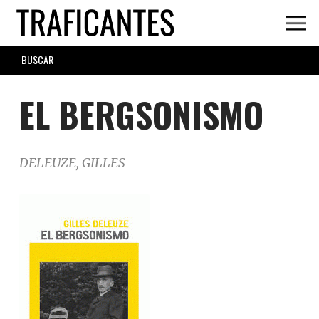
Skip
to
main
SEARCH
content
FORM
EL BERGSONISMO
DELEUZE, GILLES