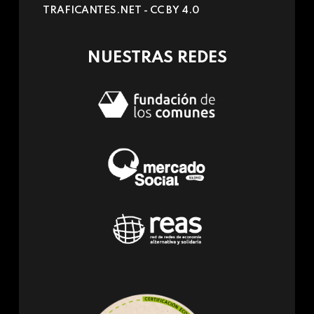
TRAFICANTES.NET -
CC BY 4.0
e-
mail)
NUESTRAS REDES