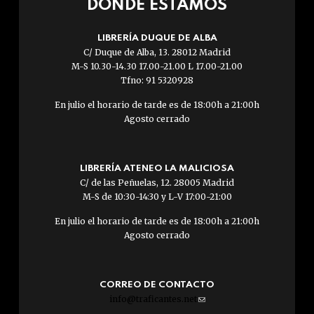
DÓNDE ESTAMOS
LIBRERÍA DUQUE DE ALBA
C/ Duque de Alba, 13. 28012 Madrid
M-S 10.30-14.30 17.00-21.00 L 17.00-21.00
Tfno: 91 5320928
En julio el horario de tarde es de 18:00h a 21:00h
Agosto cerrado
LIBRERÍA ATENEO LA MALICIOSA
C/ de las Peñuelas, 12. 28005 Madrid
M-S de 10:30-14:30 y L-V 17:00-21:00
En julio el horario de tarde es de 18:00h a 21:00h
Agosto cerrado
CORREO DE CONTACTO
info@traficantes.net
(link
sends