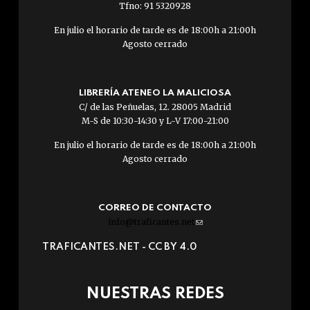
Tfno: 91 5320928
En julio el horario de tarde es de 18:00h a 21:00h
Agosto cerrado
LIBRERÍA ATENEO LA MALICIOSA
C/ de las Peñuelas, 12. 28005 Madrid
M-S de 10:30-14:30 y L-V 17:00-21:00
En julio el horario de tarde es de 18:00h a 21:00h
Agosto cerrado
CORREO DE CONTACTO
info@traficantes.net
(link
sends
TRAFICANTES.NET -
CC BY 4.0
e-
mail)
NUESTRAS REDES