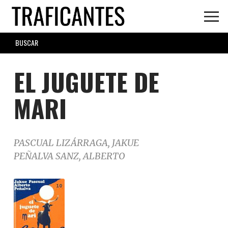
Skip
to
main
SEARCH
content
FORM
EL JUGUETE DE
MARI
PASCUAL LIZÁRRAGA, JAKUE
PEÑALVA SANZ, ALBERTO