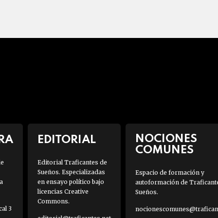
NOCIONES
RA
EDITORIAL
COMUNES
de
Editorial Traficantes de
Sueños. Especializadas
Espacio de formación y
a
en ensayo político bajo
autoformación de Traficant
licencias Creative
Sueños.
Commons.
al 3
nocionescomunes@traficant