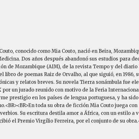
 Couto, conocido como Mia Couto, nació en Beira, Mozambiqu
edicina. Dos años después abandonó sus estudios para dedi
ón de Mozambique (AIM), de la revista Tempo y del diario 
 el libro de poemas Raiz de Orvalho, al que siguió, en 1986,
ónicas y relatos breves. Su novela Tierra sonámbula fue el
XX por un jurado reunido con motivo de la Feria Internaci
rme prestigio en los países de lengua portuguesa, y ha sido 
ano.<BR><BR>En toda su obra de ficción Mia Couto juega con 
roverbios. Su escritura destila amor a África, con un estilo a
ió el Premio Virgílio Ferreira, por el conjunto de su obr