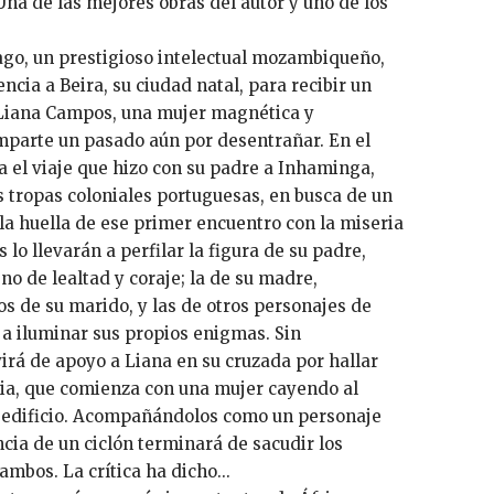
Una de las mejores obras del autor y uno de los
ago, un prestigioso intelectual mozambiqueño,
ncia a Beira, su ciudad natal, para recibir un
 Liana Campos, una mujer magnética y
mparte un pasado aún por desentrañar. En el
el viaje que hizo con su padre a Inhaminga,
s tropas coloniales portuguesas, en busca de un
 la huella de ese primer encuentro con la miseria
 lo llevarán a perfilar la figura de su padre,
no de lealtad y coraje; la de su madre,
s de su marido, y las de otros personajes de
 a iluminar sus propios enigmas. Sin
irá de apoyo a Liana en su cruzada por hallar
ria, que comienza con una mujer cayendo al
n edificio. Acompañándolos como un personaje
cia de un ciclón terminará de sacudir los
mbos. La crítica ha dicho...