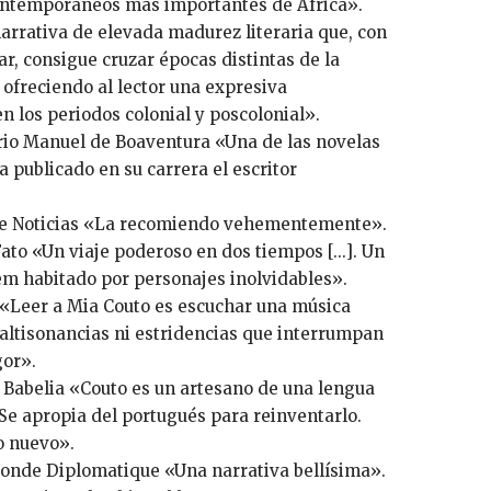
contemporáneos más importantes de África».
rrativa de elevada madurez literaria que, con
ar, consigue cruzar épocas distintas de la
ofreciendo al lector una expresiva
n los periodos colonial y poscolonial».
rio Manuel de Boaventura «Una de las novelas
publicado en su carrera el escritor
o de Noticias «La recomiendo vehementemente».
Fato «Un viaje poderoso en dos tiempos [...]. Un
iem habitado por personajes inolvidables».
 «Leer a Mia Couto es escuchar una música
altisonancias ni estridencias que interrumpan
gor».
 Babelia «Couto es un artesano de una lengua
. Se apropia del portugués para reinventarlo.
o nuevo».
onde Diplomatique «Una narrativa bellísima».