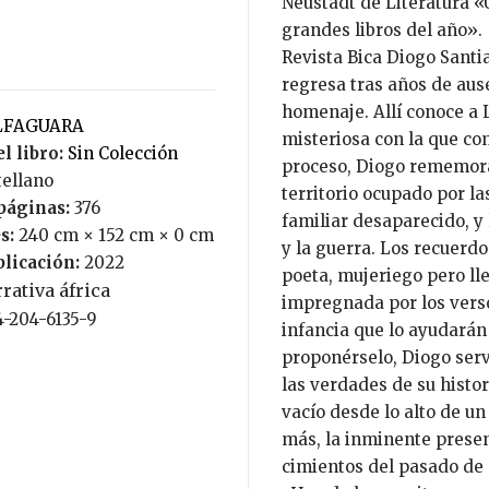
Neustadt de Literatura «
grandes libros del año».
Revista Bica Diogo Santi
regresa tras años de ause
homenaje. Allí conoce a
ALFAGUARA
misteriosa con la que co
l libro:
Sin Colección
proceso, Diogo rememora 
tellano
territorio ocupado por la
páginas:
376
familiar desaparecido, y
s:
240 cm × 152 cm × 0 cm
y la guerra. Los recuerdos
blicación:
2022
poeta, mujeriego pero lle
rativa áfrica
impregnada por los verso
4-204-6135-9
infancia que lo ayudarán
proponérselo, Diogo serv
las verdades de su histo
vacío desde lo alto de u
más, la inminente presen
cimientos del pasado de a