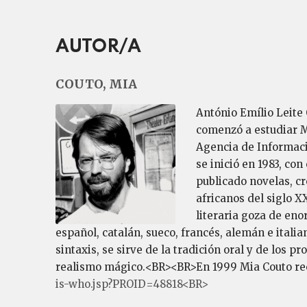
AUTOR/A
COUTO, MIA
António Emílio Leite
comenzó a estudiar M
Agencia de Informaci
se inició en 1983, con
publicado novelas, cr
africanos del siglo 
literaria goza de eno
español, catalán, sueco, francés, alemán e itali
sintaxis, se sirve de la tradición oral y de los p
realismo mágico.<BR><BR>En 1999 Mia Couto recib
is-who.jsp?PROID=48818<BR>