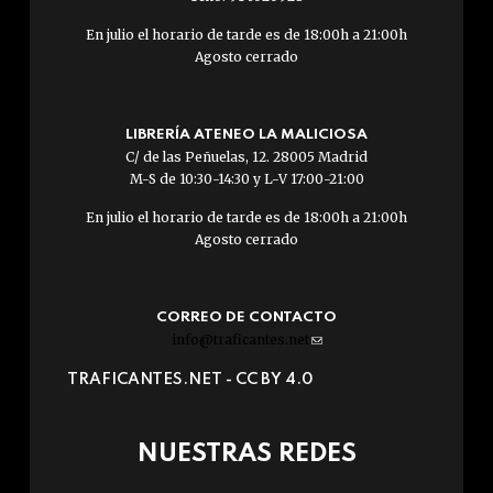
En julio el horario de tarde es de 18:00h a 21:00h
Agosto cerrado
LIBRERÍA ATENEO LA MALICIOSA
C/ de las Peñuelas, 12. 28005 Madrid
M-S de 10:30-14:30 y L-V 17:00-21:00
En julio el horario de tarde es de 18:00h a 21:00h
Agosto cerrado
CORREO DE CONTACTO
info@traficantes.net
(link
sends
TRAFICANTES.NET -
CC BY 4.0
e-
mail)
NUESTRAS REDES