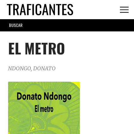
Skip
to
main
SEARCH
content
FORM
EL METRO
NDONGO, DONATO