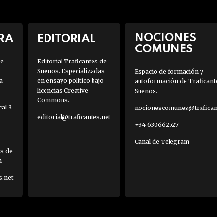
NOCIONES
RA
EDITORIAL
COMUNES
de
Editorial Traficantes de
Sueños. Especializadas
Espacio de formación y
a
en ensayo político bajo
autoformación de Traficant
licencias Creative
Sueños.
Commons.
al 3
nocionescomunes@traficant
editorial@traficantes.net
+34 630662527
Canal de Telegram
es de
h
s.net