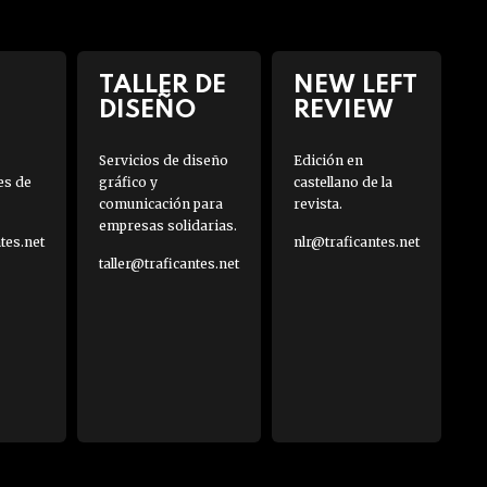
TALLER DE
NEW LEFT
DISEÑO
REVIEW
Servicios de diseño
Edición en
es de
gráfico y
castellano de la
comunicación para
revista.
empresas solidarias.
es.net
nlr@traficantes.net
taller@traficantes.net