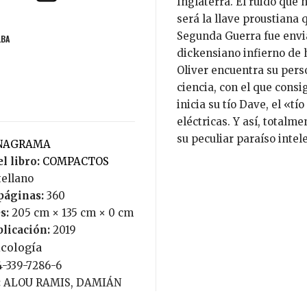
Inglaterra. El ruido que
será la llave proustiana 
Segunda Guerra fue envia
LBA
dickensiano infierno de
Oliver encuentra su pers
ciencia, con el que consi
inicia su tío Dave, el «t
eléctricas. Y así, totalme
su peculiar paraíso intele
ANAGRAMA
l libro:
COMPACTOS
tellano
páginas:
360
s:
205 cm × 135 cm × 0 cm
blicación:
2019
icología
4-339-7286-6
:
ALOU RAMIS, DAMIÁN