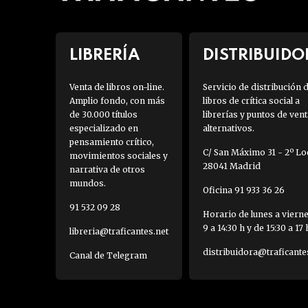
LIBRERÍA
DISTRIBUIDO
Venta de libros on-line.
Servicio de distribución 
Amplio fondo, con más
libros de crítica social a
de 30.000 títulos
librerías y puntos de vent
especializado en
alternativos.
pensamiento crítico,
C/ San Máximo 31 - 2º Loc
movimientos sociales y
28041 Madrid
narrativa de otros
mundos.
Oficina 91 933 36 26
91 532 09 28
Horario de lunes a viern
9 a 14:30 h y de 15:30 a 17 
libreria@traficantes.net
distribuidora@traficante
Canal de Telegram