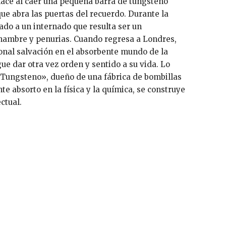
 hace al caer una pequeña barra de tungsteno
que abra las puertas del recuerdo. Durante la
do a un internado que resulta ser un
 hambre y penurias. Cuando regresa a Londres,
onal salvación en el absorbente mundo de la
gue dar otra vez orden y sentido a su vida. Lo
ío Tungsteno», dueño de una fábrica de bombillas
nte absorto en la física y la química, se construye
ctual.