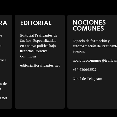
NOCIONES
RA
EDITORIAL
COMUNES
de
Editorial Traficantes de
Sueños. Especializadas
Espacio de formación y
a
en ensayo político bajo
autoformación de Traficant
licencias Creative
Sueños.
Commons.
al 3
nocionescomunes@traficant
editorial@traficantes.net
+34 630662527
Canal de Telegram
es de
h
s.net