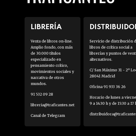
LIBRERÍA
DISTRIBUIDO
Venta de libros on-line.
Servicio de distribución 
Amplio fondo, con más
libros de crítica social a
de 30.000 títulos
librerías y puntos de vent
especializado en
alternativos.
pensamiento crítico,
C/ San Máximo 31 - 2º Loc
movimientos sociales y
28041 Madrid
narrativa de otros
mundos.
Oficina 91 933 36 26
91 532 09 28
Horario de lunes a viern
9 a 14:30 h y de 15:30 a 17 
libreria@traficantes.net
distribuidora@traficante
Canal de Telegram