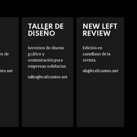
TALLER DE
NEW LEFT
DISEÑO
REVIEW
Servicios de diseño
Edición en
es de
gráfico y
castellano de la
comunicación para
revista.
empresas solidarias.
es.net
nlr@traficantes.net
taller@traficantes.net