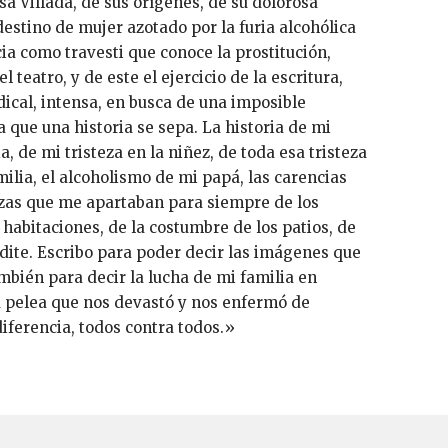
a Villada, de sus orígenes, de su dolorosa
estino de mujer azotado por la furia alcohólica
cia como travesti que conoce la prostitución,
l teatro, y de este el ejercicio de la escritura,
dical, intensa, en busca de una imposible
 que una historia se sepa. La historia de mi
a, de mi tristeza en la niñez, de toda esa tristeza
ilia, el alcoholismo de mi papá, las carencias
as que me apartaban para siempre de los
habitaciones, de la costumbre de los patios, de
dite. Escribo para poder decir las imágenes que
mbién para decir la lucha de mi familia en
a pelea que nos devastó y nos enfermó de
iferencia, todos contra todos.»