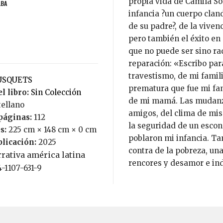
propia vida de Camila Sos
LBA
infancia ?un cuerpo cland
de su padre?, de la viven
pero también el éxito en e
que no puede ser sino ra
reparación: «Escribo para
travestismo, de mi famili
TUSQUETS
prematura que fue mi fam
l libro:
Sin Colección
de mi mamá. Las mudanz
tellano
amigos, del clima de mis 
páginas:
112
la seguridad de un escon
s:
225 cm × 148 cm × 0 cm
poblaron mi infancia. Ta
blicación:
2025
contra de la pobreza, un
rativa américa latina
rencores y desamor e ind
4-1107-631-9