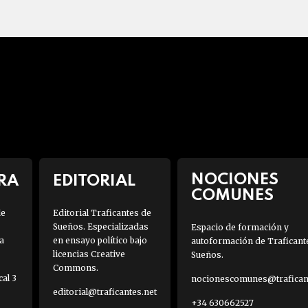
NOCIONES
RA
EDITORIAL
COMUNES
de
Editorial Traficantes de
Sueños. Especializadas
Espacio de formación y
a
en ensayo político bajo
autoformación de Traficant
licencias Creative
Sueños.
Commons.
al 3
nocionescomunes@traficant
editorial@traficantes.net
+34 630662527