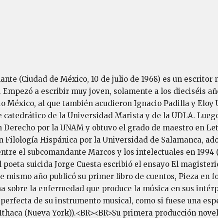
alante (Ciudad de México, 10 de julio de 1968) es un escri
 Empezó a escribir muy joven, solamente a los dieciséis añ
io México, al que también acudieron Ignacio Padilla y Eloy 
 catedrático de la Universidad Marista y de la UDLA. Luego s
 en Derecho por la UNAM y obtuvo el grado de maestro en L
n Filología Hispánica por la Universidad de Salamanca, ado
entre el subcomandante Marcos y los intelectuales en 1994 (
el poeta suicida Jorge Cuesta escribió el ensayo El magisteri
e mismo año publicó su primer libro de cuentos, Pieza en for
ona sobre la enfermedad que produce la música en sus intér
 perfecta de su instrumento musical, como si fuese una espe
(Ithaca (Nueva York)).<BR><BR>Su primera producción novelís