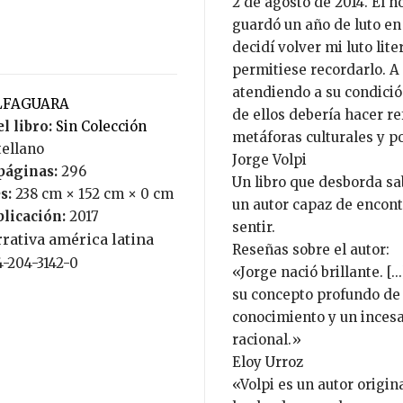
2 de agosto de 2014. Él 
guardó un año de luto en
decidí volver mi luto lit
permitiese recordarlo. A 
atendiendo a su condición
ALFAGUARA
de ellos debería hacer re
l libro:
Sin Colección
metáforas culturales y po
tellano
Jorge Volpi
páginas:
296
Un libro que desborda sa
s:
238 cm × 152 cm × 0 cm
un autor capaz de encont
blicación:
2017
sentir.
rativa américa latina
Reseñas sobre el autor:
4-204-3142-0
«Jorge nació brillante. [
su concepto profundo de l
conocimiento y un incesa
racional.»
Eloy Urroz
«Volpi es un autor origin