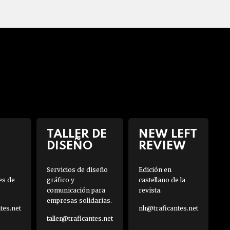
TALLER DE
NEW LEFT
DISEÑO
REVIEW
Servicios de diseño
Edición en
es de
gráfico y
castellano de la
comunicación para
revista.
empresas solidarias.
es.net
nlr@traficantes.net
taller@traficantes.net