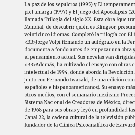
La paz de los sepulcros (1995) y El temperamento
piel amarga (1997) y El juego del Apocalipsis (2
llamada Trilogía del siglo XX. Esta obra ?que tra
Mundial, de descubrir quién es Klingsor, presum
veinticinco idiomas. Completó la trilogía con El f
<BR>Jorge Volpi firmando un autógrafo en la Feri
documenta a fondo antes de empezar una obra y s
el pensamiento actual. Sus novelas van dirigidas a
<BR>Además, ha cultivado el ensayo con obras com
intelectual de 1994, donde aborda la Revolución
junto con Fernando Iwasaki, de una edición come
españoles e hispanoamericanos). Su ensayo más r
otros medios, con el semanario mexicano Proceso,
Sistema Nacional de Creadores de México, direct
de 1968 para sus obras y leyó en profundidad las
Canal 22, la cadena cultural de la televisión p
fundador de la Clínica Psicoanalítica de Harva