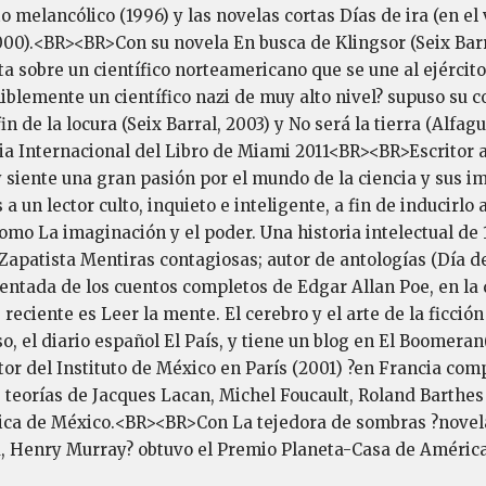
 melancólico (1996) y las novelas cortas Días de ira (en el
000).<BR><BR>Con su novela En busca de Klingsor (Seix Barra
ta sobre un científico norteamericano que se une al ejército
iblemente un científico nazi de muy alto nivel? supuso su c
in de la locura (Seix Barral, 2003) y No será la tierra (Alfag
a Internacional del Libro de Miami 2011<BR><BR>Escritor at
iente una gran pasión por el mundo de la ciencia y sus imp
 un lector culto, inquieto e inteligente, a fin de inducirlo 
o La imaginación y el poder. Una historia intelectual de 1
 Zapatista Mentiras contagiosas; autor de antologías (Día 
ntada de los cuentos completos de Edgar Allan Poe, en la 
eciente es Leer la mente. El cerebro y el arte de la ficci
 el diario español El País, y tiene un blog en El Boomeran
or del Instituto de México en París (2001) ?en Francia co
 teorías de Jacques Lacan, Michel Foucault, Roland Barthes 
ública de México.<BR><BR>Con La tejedora de sombras ?novel
rd, Henry Murray? obtuvo el Premio Planeta-Casa de Améri