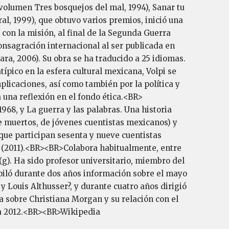
 volumen Tres bosquejos del mal, 1994), Sanar tu
l, 1999), que obtuvo varios premios, inició una
 con la misión, al final de la Segunda Guerra
onsagración internacional al ser publicada en
uara, 2006). Su obra se ha traducido a 25 idiomas.
ípico en la esfera cultural mexicana, Volpi se
licaciones, así como también por la política y
a una reflexión en el fondo ética.<BR>
968, y La guerra y las palabras. Una historia
de muertos, de jóvenes cuentistas mexicanos) y
que participan sesenta y nueve cuentistas
ón (2011).<BR><BR>Colabora habitualmente, entre
(g). Ha sido profesor universitario, miembro del
mpiló durante dos años información sobre el mayo
y Louis Althusser?, y durante cuatro años dirigió
a sobre Christiana Morgan y su relación con el
ca 2012.<BR><BR>Wikipedia