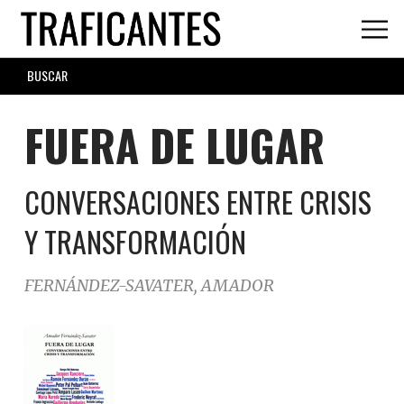
Skip
to
main
SEARCH
content
FORM
FUERA DE LUGAR
CONVERSACIONES ENTRE CRISIS
Y TRANSFORMACIÓN
FERNÁNDEZ-SAVATER, AMADOR