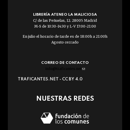
LIBRERÍA ATENEO LA MALICIOSA
C/ de las Peñuelas, 12. 28005 Madrid
M-S de 10:30-14:30 y L-V 17:00-21:00
En julio el horario de tarde es de 18:00h a 21:00h
Agosto cerrado
CORREO DE CONTACTO
info@traficantes.net
(link
sends
TRAFICANTES.NET -
CC BY 4.0
e-
mail)
NUESTRAS REDES