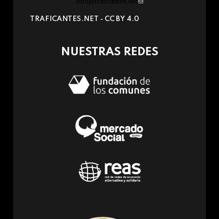
info@traficantes.net
(link
sends
TRAFICANTES.NET -
CC BY 4.0
e-
mail)
NUESTRAS REDES