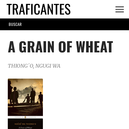
Skip
to
main
SEARCH
content
FORM
A GRAIN OF WHEAT
THIONG´O, NGUGI WA