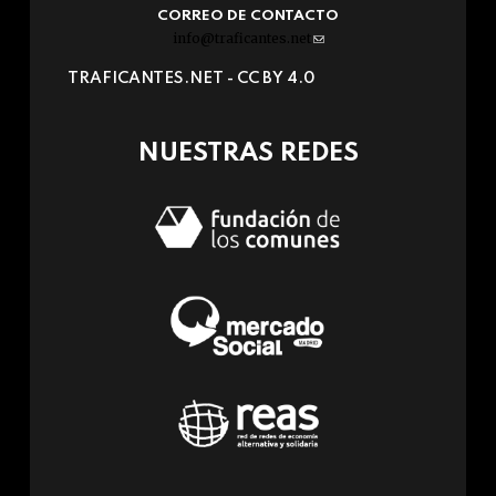
CORREO DE CONTACTO
info@traficantes.net
(link
sends
TRAFICANTES.NET -
CC BY 4.0
e-
mail)
NUESTRAS REDES