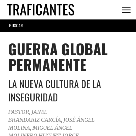
Skip
to
main
SEARCH
content
FORM
GUERRA GLOBAL
PERMANENTE
LA NUEVA CULTURA DE LA
INSEGURIDAD
PASTOR, JAIME
BRANDARIZ GARCÍA, JOSÉ ÁNGEL
MOLINA, MIGUEL ÁNGEL
MOLINERO HUGUET, JORGE