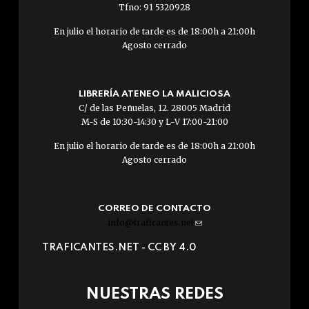
Tfno: 91 5320928
En julio el horario de tarde es de 18:00h a 21:00h
Agosto cerrado
LIBRERÍA ATENEO LA MALICIOSA
C/ de las Peñuelas, 12. 28005 Madrid
M-S de 10:30-14:30 y L-V 17:00-21:00
En julio el horario de tarde es de 18:00h a 21:00h
Agosto cerrado
CORREO DE CONTACTO
info@traficantes.net
(link
sends
TRAFICANTES.NET -
CC BY 4.0
e-
mail)
NUESTRAS REDES