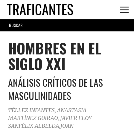
Skip
to
main
SEARCH
content
FORM
HOMBRES EN EL
SIGLO XXI
ANÁLISIS CRÍTICOS DE LAS
MASCULINIDADES
TÉLLEZ INFANTES, ANASTASIA
MARTÍNEZ GUIRAO, JAVIER ELOY
SANFÉLIX ALBELDA,JOAN